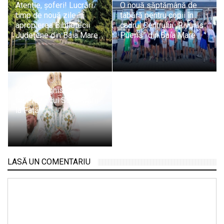
Atenție, șoferi! Lucrări
O nouă săptămână de
timp de nouă zile în
tabără pentru copii în
apropierea Bibliotecii
cadrul Centrului „Rivulus
Județene din Baia Mare
Pueris” din Baia Mare
Unde liturghisesc ierarhii
de Praznicul Schimbării
la Față
LASĂ UN COMENTARIU