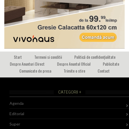
Start
Termeni si conditii
Politică de confidențialitate
Despre Anunturi Direct
Despre Anuntul Oficial
Publicitate
Comunicate de presa
Trimite o stire
Contact
CATEGORII +
Agenda
Editorial
Super