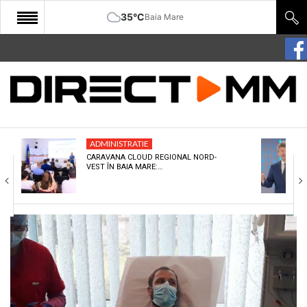
35°C
Baia Mare
START
COMUNITATE
EDITORIAL
ADMINISTRATIE
CULTURA
CARAVANA CLOUD REGIONAL NORD-
VEST ÎN BAIA MARE:…
ECONOMIE
SANATATE
SPORT
SPECIAL
POLITIC