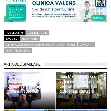
PUBLICAT ÎN:
COMUNITATE
TAGGED:
BAIA MARE
CENTRUL DE TRANSFUZIE SANGUINA MARAMURES
COVID-19
DONARE PLASMA
ARTICOLE SIMILARE
Muzeul de Mineralogie
Caravana Cloud Regional
Baia Mare, gazda unui
Nord-Vest în Baia Mare:
eveniment internațional
Un pas spre digitalizarea
dedicat prieteniei și
administrației publice
diversității culturale