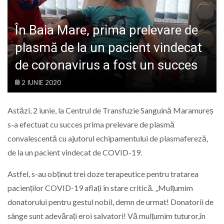
LIFE
În Baia Mare, prima prelevare de
plasmă de la un pacient vindecat
de coronavirus a fost un succes
2 IUNIE 2020
Astăzi, 2 iunie, la Centrul de Transfuzie Sanguină Maramureș
s-a efectuat cu succes prima prelevare de plasmă
convalescentă cu ajutorul echipamentului de plasmafereză,
de la un pacient vindecat de COVID-19.
Astfel, s-au obținut trei doze terapeutice pentru tratarea
pacienților COVID-19 aflați în stare critică. „Mulțumim
donatorului pentru gestul nobil, demn de urmat! Donatorii de
sânge sunt adevărați eroi salvatori! Vă mulțumim tuturor,în