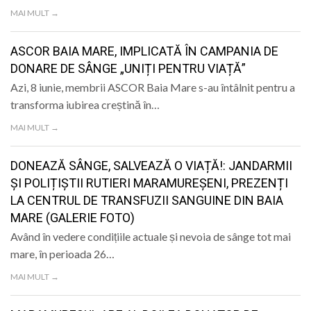
LIFE
MAI MULT →
ASCOR BAIA MARE, IMPLICATĂ ÎN CAMPANIA DE
DONARE DE SÂNGE „UNIȚI PENTRU VIAȚĂ”
Azi, 8 iunie, membrii ASCOR Baia Mare s-au întâlnit pentru a
transforma iubirea creștină în…
MAI MULT →
DONEAZĂ SÂNGE, SALVEAZĂ O VIAȚĂ!: JANDARMII
ȘI POLIȚIȘTII RUTIERI MARAMUREȘENI, PREZENȚI
LA CENTRUL DE TRANSFUZII SANGUINE DIN BAIA
MARE (GALERIE FOTO)
Având în vedere condițiile actuale și nevoia de sânge tot mai
mare, în perioada 26…
MAI MULT →