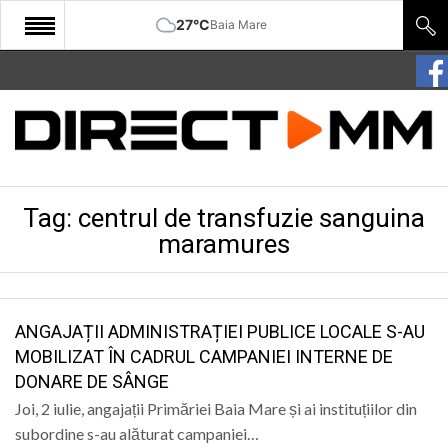
27°C
Baia Mare
START
COMUNITATE
EDITORIAL
Tag:
centrul de transfuzie sanguina
CULTURA
maramures
ECONOMIE
SANATATE
ANGAJAȚII ADMINISTRAȚIEI PUBLICE LOCALE S-AU
SPORT
MOBILIZAT ÎN CADRUL CAMPANIEI INTERNE DE
SPECIAL
DONARE DE SÂNGE
Joi, 2 iulie, angajații Primăriei Baia Mare și ai instituțiilor din
POLITIC
subordine s-au alăturat campaniei…