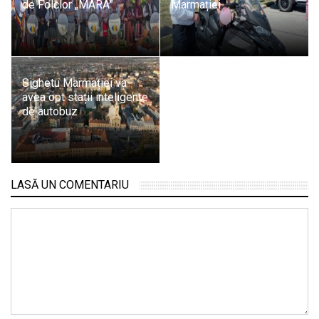
de Folclor „MARA”
Marmației
Sighetu Marmației va
avea opt stații inteligente
de autobuz
LASĂ UN COMENTARIU