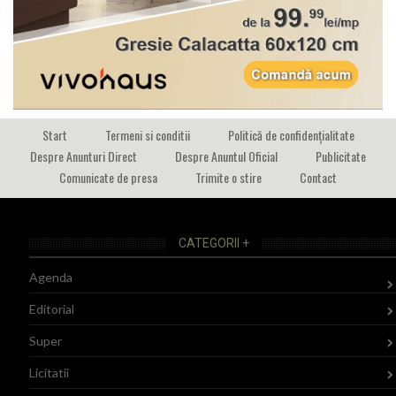
Start
Termeni si conditii
Politică de confidențialitate
Despre Anunturi Direct
Despre Anuntul Oficial
Publicitate
Comunicate de presa
Trimite o stire
Contact
CATEGORII +
Agenda
Editorial
Super
Licitatii