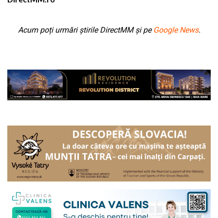
Acum poți urmări știrile DirectMM și pe
Google News
.