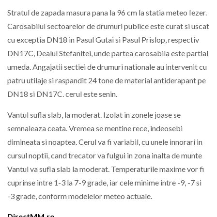
Stratul de zapada masura pana la 96 cm la statia meteo Iezer.
Carosabilul sectoarelor de drumuri publice este curat si uscat
cu exceptia DN18 in Pasul Gutai si Pasul Prislop, respectiv
DN17C, Dealul Stefanitei, unde partea carosabila este partial
umeda. Angajatii sectiei de drumuri nationale au intervenit cu
patru utilaje si raspandit 24 tone de material antiderapant pe
DN18 si DN17C. cerul este senin.
Vantul sufla slab, la moderat. Izolat in zonele joase se
semnaleaza ceata. Vremea se mentine rece, indeosebi
dimineata si noaptea. Cerul va fi variabil, cu unele innorari in
cursul noptii, cand trecator va fulgui in zona inalta de munte
Vantul va sufla slab la moderat. Temperaturile maxime vor fi
cuprinse intre 1-3 la 7-9 grade, iar cele minime intre -9, -7 si
-3 grade, conform modelelor meteo actuale.
DirectMM.ro