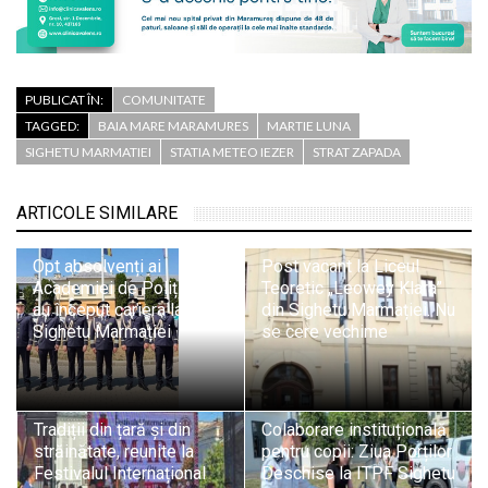
PUBLICAT ÎN:
COMUNITATE
TAGGED:
BAIA MARE MARAMURES
MARTIE LUNA
SIGHETU MARMATIEI
STATIA METEO IEZER
STRAT ZAPADA
ARTICOLE SIMILARE
Opt absolvenți ai
Post vacant la Liceul
Academiei de Poliție și-
Teoretic „Leowey Klara”
au început cariera la ITPF
din Sighetu Marmației. Nu
Sighetu Marmației
se cere vechime
Tradiții din țară și din
Colaborare instituțională
străinătate, reunite la
pentru copii: Ziua Porților
Festivalul Internațional
Deschise la ITPF Sighetu