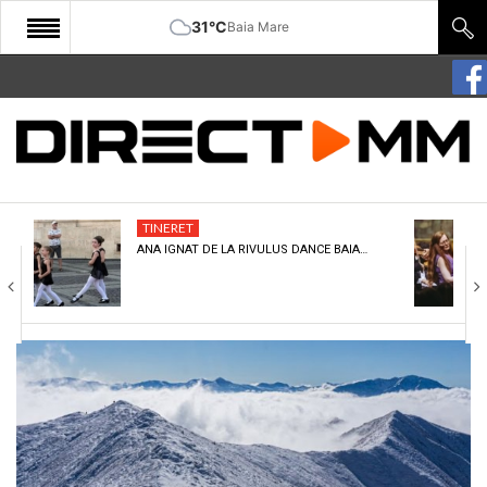
31°C
Baia Mare
START
COMUNITATE
EDITORIAL
TINERET
CULTURA
ANA IGNAT DE LA RIVULUS DANCE BAIA…
ECONOMIE
SANATATE
SPORT
SPECIAL
POLITIC