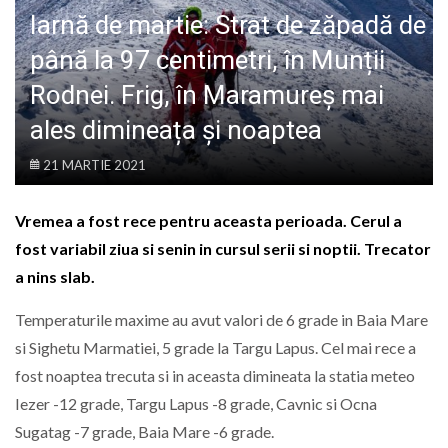
LIFE
Iarnă de martie: Strat de zăpadă de
până la 97 centimetri, în Munții
Rodnei. Frig, în Maramureș mai
ales dimineața și noaptea
21 MARTIE 2021
Vremea a fost rece pentru aceasta perioada. Cerul a
fost variabil ziua si senin in cursul serii si noptii. Trecator
a nins slab.
Temperaturile maxime au avut valori de 6 grade in Baia Mare
si Sighetu Marmatiei, 5 grade la Targu Lapus. Cel mai rece a
fost noaptea trecuta si in aceasta dimineata la statia meteo
Iezer -12 grade, Targu Lapus -8 grade, Cavnic si Ocna
Sugatag -7 grade, Baia Mare -6 grade.