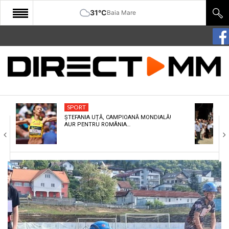
31°C
Baia Mare
START
COMUNITATE
EDITORIAL
SPORT
CULTURA
ȘTEFANIA UȚĂ, CAMPIOANĂ MONDIALĂ!
AUR PENTRU ROMÂNIA…
ECONOMIE
SANATATE
SPORT
SPECIAL
POLITIC