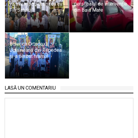
va avea loc „Întâlnirea cu
personalul de intervenție
Fiii Satului”
din Baia Mare
Biserica Ortodoxă
Ucraineană din Repedea
și-a serbat hramul
LASĂ UN COMENTARIU