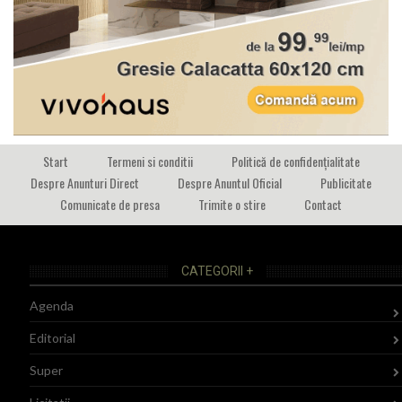
Start
Termeni si conditii
Politică de confidențialitate
Despre Anunturi Direct
Despre Anuntul Oficial
Publicitate
Comunicate de presa
Trimite o stire
Contact
CATEGORII +
Agenda
Editorial
Super