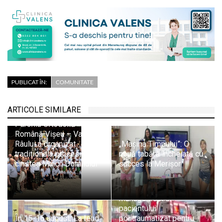
PUBLICAT ÎN:
COMUNITATE
ARTICOLE SIMILARE
Parohia Ortodoxă
Română Vișeu – Valea
Râului a organizat
„Mașina Timpului”: O
tradiționala procesiune în
nouă tabără încheiată cu
cinstea Maicii Domnului
succes la Merișor
Curs avansat de
management al
pacientului
În 15-16 august: La Ieud
politraumatizat pentru