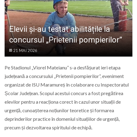
LIFE
Elevii și-au testat abilitățile la
concursul „Prietenii pompierilor”
21 MAI 2026
Pe Stadionul „Viorel Mateianu” s-a desfășurat ieri etapa
județeană a concursului „Prietenii pompierilor”, eveniment
organizat de ISU Maramureș în colaborare cu Inspectoratul
Școlar Județean. Scopul acestui concurs a fost pregătirea
elevilor pentru a reacționa corect în cazul unor situații de
urgență, cunoașterea noțiunilor teoretice și formarea
deprinderilor practice în domeniul situațiilor de urgență,
precum și dezvoltarea spiritului de echipă.