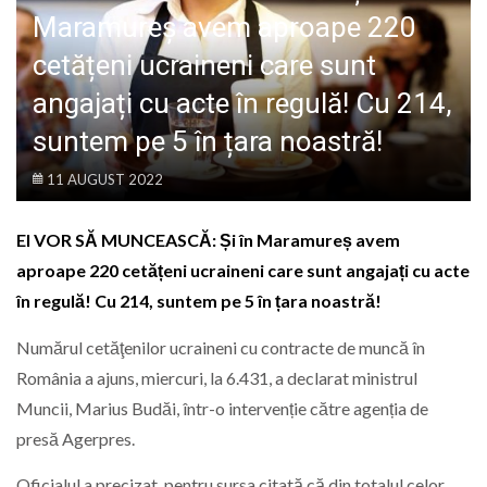
LIFE
Maramureș avem aproape 220
cetățeni ucraineni care sunt
angajați cu acte în regulă! Cu 214,
suntem pe 5 în țara noastră!
11 AUGUST 2022
EI VOR SĂ MUNCEASCĂ: Și în Maramureș avem
aproape 220 cetățeni ucraineni care sunt angajați cu acte
în regulă! Cu 214, suntem pe 5 în țara noastră!
Numărul cetăţenilor ucraineni cu contracte de muncă în
România a ajuns, miercuri, la 6.431, a declarat ministrul
Muncii, Marius Budăi, într-o intervenție către agenția de
presă Agerpres.
Oficialul a precizat, pentru sursa citată că din totalul celor