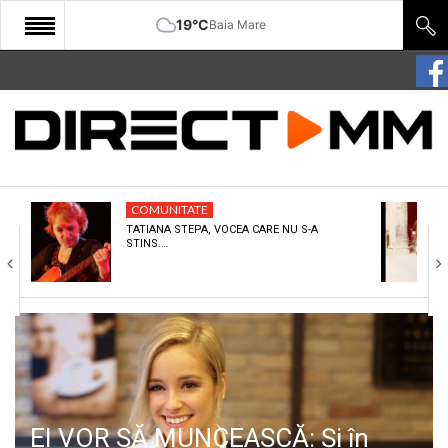
19°C
Baia Mare
START
COMUNITATE
EDITORIAL
COMUNITATE
CULTURA
TATIANA STEPA, VOCEA CARE NU S-A
STINS.…
ECONOMIE
SANATATE
SPORT
SPECIAL
POLITIC
EI VOR SĂ MUNCEASCĂ: Și în