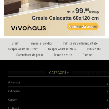
Start
Termeni si conditii
Politică de confidențialitate
Despre Anunturi Direct
Despre Anuntul Oficial
Publicitate
Comunicate de presa
Trimite o stire
Contact
CATEGORII +
Agenda
Editorial
Super
Licitatii