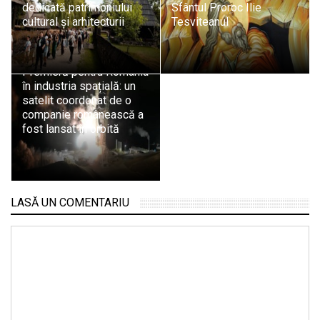
dedicată patrimoniului
Sfântul Proroc Ilie
cultural și arhitecturii
Tesviteanul
Premieră pentru România
în industria spațială: un
satelit coordonat de o
companie românească a
fost lansat în orbită
LASĂ UN COMENTARIU