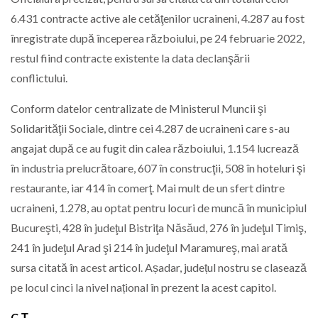
6.431 contracte active ale cetăţenilor ucraineni, 4.287 au fost
înregistrate după începerea războiului, pe 24 februarie 2022,
restul fiind contracte existente la data declanşării
conflictului.
Conform datelor centralizate de Ministerul Muncii şi
Solidarităţii Sociale, dintre cei 4.287 de ucraineni care s-au
angajat după ce au fugit din calea războiului, 1.154 lucrează
în industria prelucrătoare, 607 în construcţii, 508 în hoteluri şi
restaurante, iar 414 în comerţ. Mai mult de un sfert dintre
ucraineni, 1.278, au optat pentru locuri de muncă în municipiul
Bucureşti, 428 în judeţul Bistriţa Năsăud, 276 în judeţul Timiş,
241 în judeţul Arad şi 214 în judeţul Maramureş, mai arată
sursa citată în acest articol. Așadar, județul nostru se clasează
pe locul cinci la nivel național în prezent la acest capitol.
C.Ț.