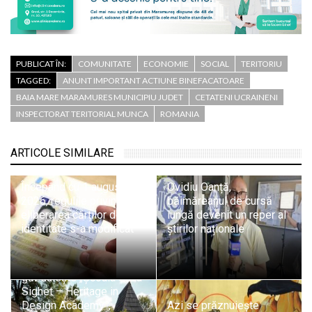
PUBLICAT ÎN:
COMUNITATE
ECONOMIE
SOCIAL
TERITORIU
TAGGED:
ANUNT IMPORTANT ACTIUNE BINEFACATOARE
BAIA MARE MARAMURES MUNICIPIU JUDET
CETATENI UCRAINENI
INSPECTORAT TERITORIAL MUNCA
ROMANIA
ARTICOLE SIMILARE
Începând cu 1 august
Ovidiu Oanță,
2026, regulile privind
băimăreanul de cursă
eliberarea cărților de
lungă devenit un reper al
identitate s-a modificat
știrilor naționale
Sighetu Marmației
găzduiește „Școala de la
Sighet – Heritage in
Design Academy”,
Azi se prăznuiește