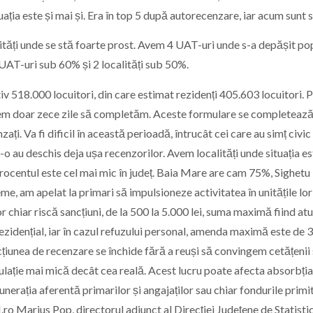
uația este și mai și. Era în top 5 după autorecenzare, iar acum sunt s
lități unde se stă foarte prost. Avem 4 UAT-uri unde s-a depășit po
AT-uri sub 60% și 2 localități sub 50%.
 518.000 locuitori, din care estimat rezidenți 405.603 locuitori. P
m doar zece zile să completăm. Aceste formulare se completează
zați. Va fi dificil în această perioadă, întrucât cei care au simț civic
t-o au deschis deja ușa recenzorilor. Avem localități unde situația e
rocentul este cel mai mic în județ. Baia Mare are cam 75%, Sighetu
, am apelat la primari să impulsioneze activitatea în unitățile lor
r chiar riscă sancțiuni, de la 500 la 5.000 lei, suma maximă fiind at
zidențial, iar în cazul refuzului personal, amenda maximă este de 
 acțiunea de recenzare se închide fără a reuși să convingem cetățenii
pulație mai mică decât cea reală. Acest lucru poate afecta absorbți
unerația aferentă primarilor și angajaților sau chiar fondurile primit
.ro Marius Pop, directorul adjunct al Direcției Județene de Statisti