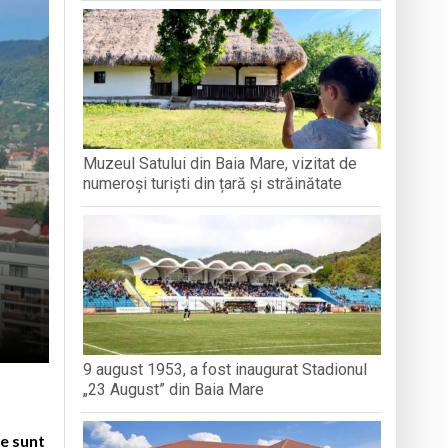
găciunea și postul, arme duhovnicești în
loc în satul Breb
adiții și voie bună la Breb
Muzeul Satului din Baia Mare, vizitat de
experiență unică de voluntariat la
numeroși turiști din țară și străinătate
9 august 1953, a fost inaugurat Stadionul
„23 August” din Baia Mare
re sunt