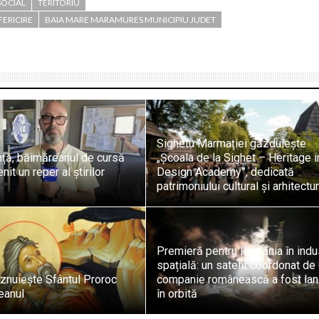
SOCIAL
TERITORIU
FERICIRE
BAIA MARE MARAMURES MUNICIPIU JUDET
Sighetu Marmației găzduiește
nță, băimăreanul de cursă
„Școala de la Sighet – Heritage i
it un reper al știrilor
Design Academy”, dedicată
patrimoniului cultural și arhitectur
Premieră pentru România în indu
spațială: un satelit coordonat de
znuiește Sfântul Proroc
companie românească a fost lan
teanul
în orbită