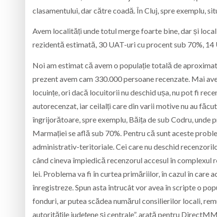
clasamentului, dar către coadă. În Cluj, spre exemplu, sit
Avem localități unde totul merge foarte bine, dar și loca
rezidentă estimată, 30 UAT-uri cu procent sub 70%, 14 U
Noi am estimat că avem o populație totală de aproximativ
prezent avem cam 330.000 persoane recenzate. Mai ave
locuințe, ori dacă locuitorii nu deschid ușa, nu pot fi recen
autorecenzat, iar ceilalți care din varii motive nu au făcu
îngrijorătoare, spre exemplu, Băița de sub Codru, unde p
Marmației se află sub 70%. Pentru că sunt aceste probleme
administrativ-teritoriale. Cei care nu deschid recenzorilo
când cineva împiedică recenzorul accesul în complexul re
lei. Problema va fi în curtea primăriilor, în cazul în care
înregistreze. Spun asta întrucât vor avea în scripte o po
fonduri, ar putea scădea numărul consilierilor locali, rem
autoritățile județene și centrale”, arată pentru DirectMM