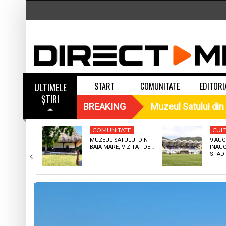
START
COMUNITATE
EDITORI
ULTIMELE
ȘTIRI
MUZEUL SATULUI DIN BAIA MARE, VIZITAT DE NUMEROȘI TURIȘTI DI
UN SOI DE DEJA VU LA FRF
BREAKING
Muzeul Satului din 
9 august 1953, a f
COMUNITATE
COMUNITATE
CULTURA
CUL
L DE
MUZEUL SATULUI DIN
9 AUG
AL A.F.C.
BAIA MARE, VIZITAT DE…
INAU
Lucrări de eficien
 BAIA…
STAD
Prognoza meteo M
42 MINUTE ÎN URMĂ
48 MINUTE ÎN URMĂ
La Băiuț, Rock N’ 
MUZEUL SATULUI DIN BAIA MARE,
9 AUGUST 1953, A FOS
VIZITAT DE NUMEROȘI TURIȘTI DIN ȚARĂ
STADIONUL „23 AUGUST”
Tineri din Protopopi
ȘI STRĂINĂTATE