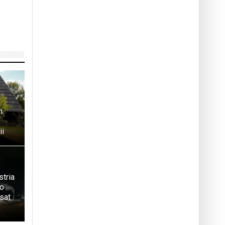
n
ii
stria
 o
sat