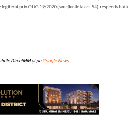
legiferat prin OUG 19/2020 (sancțiunile la art. 54), respectiv hot
tirile DirectMM și pe
Google News
.