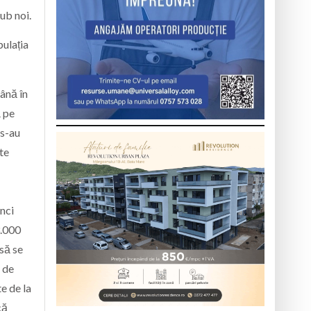
ub noi.
pulația
ână în
 pe
 s-au
ste
unci
3.000
 să se
a de
e de la
că