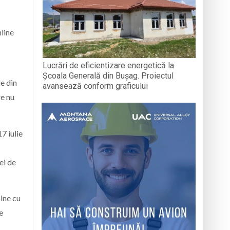
nline
Lucrări de eficientizare energetică la
Școala Generală din Bușag. Proiectul
le din
avansează conform graficului
re nu
7 iulie
ei de
bine cu
e