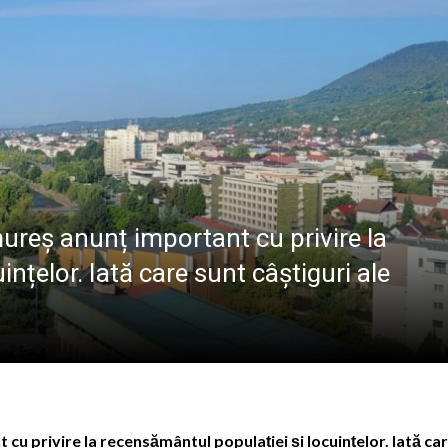
GRAFICULUI
: Meditație la Duminica a 10-a după Rusalii – credința, ru
ie în Maramureș: Tabăra „Maramureș Family Camp” va avea 
 în inima Maramureșului: „Fest în Vale” aduce trei zile de tr
incolo de granițe: Serviciul de Ajutor Maltez Baia Mare, o 
mureș anunț important cu privire la
nțelor. Iată care sunt câștiguri ale
 cu privire la recensământul populației și locuințelor. Iată ca