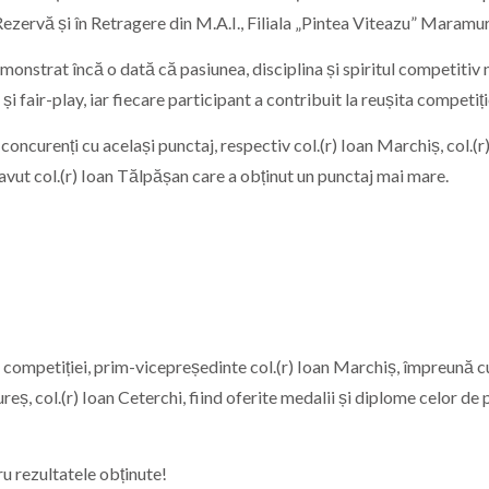
Rezervă și în Retragere din M.A.I., Filiala „Pintea Viteazu” Maramu
onstrat încă o dată că pasiunea, disciplina și spiritul competitiv 
 fair-play, iar fiecare participant a contribuit la reușita competiți
ei concurenți cu același punctaj, respectiv col.(r) Ioan Marchiș, col.(r
 avut col.(r) Ioan Tălpășan care a obținut un punctaj mai mare.
l competiției, prim-vicepreședinte col.(r) Ioan Marchiș, împreună c
, col.(r) Ioan Ceterchi, fiind oferite medalii și diplome celor de 
tru rezultatele obținute!