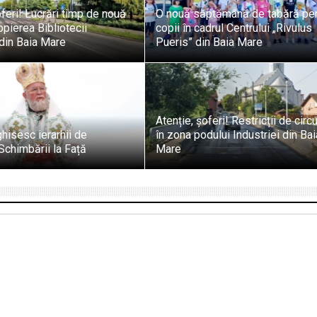
oferi! Lucrări timp de nouă
O nouă săptămână de tabără pe
opierea Bibliotecii
copii în cadrul Centrului „Rivulus
din Baia Mare
Pueris” din Baia Mare
Atenție, șoferi! Restricții de circu
ghisesc ierarhii de
în zona podului Industriei din Bai
Schimbării la Față
Mare