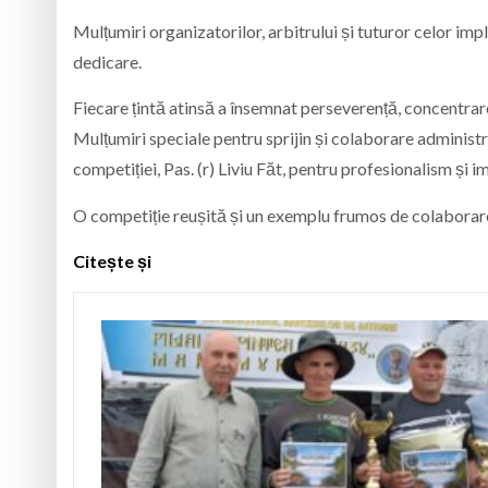
Mulțumiri organizatorilor, arbitrului și tuturor celor imp
dedicare.
Fiecare țintă atinsă a însemnat perseverență, concentrare
Mulțumiri speciale pentru sprijin și colaborare administr
competiției, Pas. (r) Liviu Făt, pentru profesionalism și i
O competiție reușită și un exemplu frumos de colaborare ș
Citește și