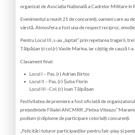
organizat de Asociația Națională a Cadrelor Militare în 
Evenimentul a reunit 21 de concurenți, oameni care au dem
vârstă. Atmosfera a fost una de respect reciproc, emoție și
Pentru Locul III, s-au ,,luptat” prin repetarea tragerii, tr
Tălpășan și col.(r) Vasile Marina, iar câștig de cauză l-a
Clasament final:
Locul I – Pas. (r) Adrian Birtoc
Locul II – Pas. (r) Șuba Florin
Locul III –Col. (r) Ioan Tălpășan
Festivitatea de premiere a fost oficiată de organizatoru
președintele Filialei ANCMRR ,,Pintea Viteazu” Maramureș
podium și diplome de participare celorlalți concurenți.
„Felicitări tuturor participanților pentru fair-play și pen