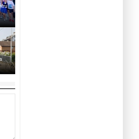
ntru
lație
a