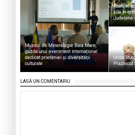
Atenție, ș
zile în apr
Județene 
Muzeul de Mineralogie Baia Mare,
gazda unui eveniment internațional
dedicat prieteniei și diversității
Unde litur
culturale
Praznicul 
LASĂ UN COMENTARIU