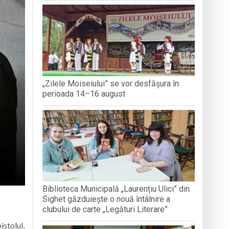
IETENIE” DIN MUNȚII
ACTIVITĂ
PENTRU
 maramureșeni
„Zilele Moiseiului” se vor desfășura în
din Baia Mare
perioada 14–16 august
Biblioteca Municipală „Laurențiu Ulici” din
Sighet găzduiește o nouă întâlnire a
clubului de carte „Legături Literare”
istolul,