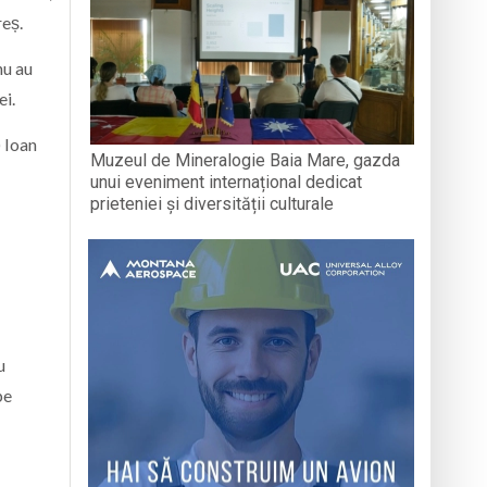
reș.
nu au
ei.
) Ioan
Muzeul de Mineralogie Baia Mare, gazda
unui eveniment internațional dedicat
prieteniei și diversității culturale
u
pe