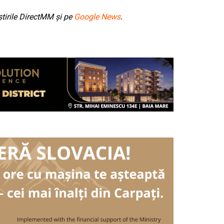
tirile DirectMM și pe
Google News
.