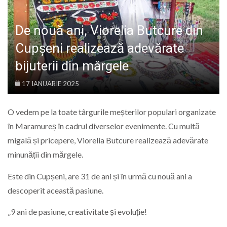
LIFE
De nouă ani, Viorelia Butcure din
Cupșeni realizează adevărate
bijuterii din mărgele
17 IANUARIE 2025
O vedem pe la toate târgurile meșterilor populari organizate
în Maramureș în cadrul diverselor evenimente. Cu multă
migală și pricepere, Viorelia Butcure realizează adevărate
minunății din mărgele.
Este din Cupșeni, are 31 de ani și în urmă cu nouă ani a
descoperit această pasiune.
„9 ani de pasiune, creativitate și evoluție!