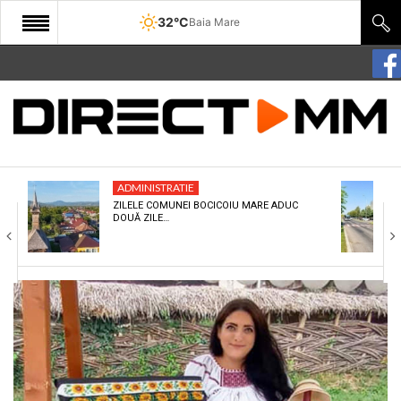
32°C
Baia Mare
START
COMUNITATE
EDITORIAL
ADMINISTRATIE
CULTURA
ZILELE COMUNEI BOCICOIU MARE ADUC
DOUĂ ZILE…
ECONOMIE
SANATATE
SPORT
SPECIAL
POLITIC