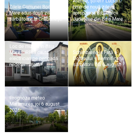
Atenție, șoferi! Lucrări
Zilele Comunei Bocicoiu
timp de nouă zile în
Mare aduc două zile de
apropierea Bibliotecii
sărbătoare la Crăciunești
Județene din Baia Mare
Loc de muncă în Baia
Mare: URBIS caută
Schimbarea la Față a
electrician pe perioadă
Domnului – semnificația
nedeterminată
sărbătorii din 6 august
Prognoza meteo
Maramureș, joi 6 august
2026