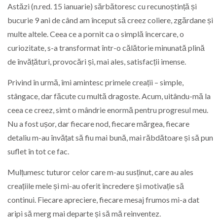
Astăzi (n.red. 15 ianuarie) sărbătoresc cu recunoștință și
bucurie 9 ani de când am început să creez coliere, zgărdane și
multe altele. Ceea ce a pornit ca o simplă încercare, o
curiozitate, s-a transformat într-o călătorie minunată plină
de învățături, provocări și, mai ales, satisfacții imense.
Privind în urmă, îmi amintesc primele creații – simple,
stângace, dar făcute cu multă dragoste. Acum, uitându-mă la
ceea ce creez, simt o mândrie enormă pentru progresul meu.
Nu a fost ușor, dar fiecare nod, fiecare mărgea, fiecare
detaliu m-au învățat să fiu mai bună, mai răbdătoare și să pun
suflet în tot ce fac.
Mulțumesc tuturor celor care m-au susținut, care au ales
creațiile mele și mi-au oferit încredere și motivație să
continui. Fiecare apreciere, fiecare mesaj frumos mi-a dat
aripi să merg mai departe și să mă reinventez.