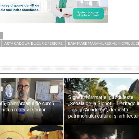
U
ARTA CADOURI BUCURIE FERICIRE
BAIA MARE MARAMURES MUNICIPIU JUD
Sighetu Marmației găzduiește
nță, băimăreanul de cursă
„Școala de la Sighet – Heritage i
it un reper al știrilor
Design Academy”, dedicată
patrimoniului cultural și arhitectur