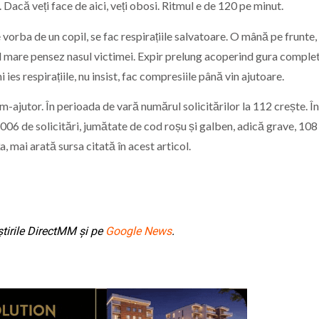
Dacă veți face de aici, veți obosi. Ritmul e de 120 pe minut.
orba de un copil, se fac respirațiile salvatoare. O mână pe frunte, 
l mare pensez nasul victimei. Expir prelung acoperind gura complet 
es respirațiile, nu insist, fac compresiile până vin ajutoare.
m-ajutor. În perioada de vară numărul solicitărilor la 112 crește. În
006 de solicitări, jumătate de cod roșu și galben, adică grave, 108
a, mai arată sursa citată în acest articol.
tirile DirectMM și pe
Google News
.