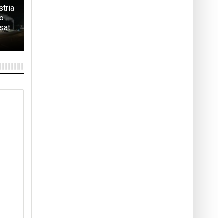
stria
 o
sat