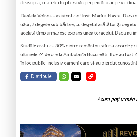
deasupra, coatele drepte și vin perpendicular pe victimă. 
Daniela Voinea – asistent-șef Inst. Marius Nasta: Dacă e v
ușor, 2 degete sub bărbie, cu degetul arătător și degetu
același timp urmăresc expansiunea toracelui. Dacă nu îmi i
Studiile arată că 80% dintre români nu știu să acorde pri
ultimele 24 de ore la Ambulanța București Ilfov au fost 2
în loc public, inclusiv oameni care și-au pierdut cunoștinț
Distribuie
Acum poți urmări ș