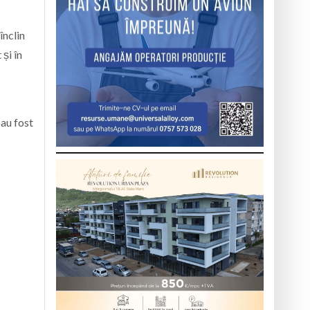
înclin
și în
 au fost