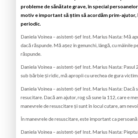
probleme de sănătate grave, în special persoanelor în
motiv e important să știm să acordăm prim-ajutor, înt
periodic.
Daniela Voinea – asistent-șef Inst. Marius Nasta: Mă aprop
dacă răspunde. Mă așez în genunchi, lângă, cu mâinile pe u
răspunde.
Daniela Voinea – asistent-șef Inst. Marius Nasta: Pasul 2
sub bărbie și ridic, mă apropii cu urechea de gura victim
Daniela Voinea – asistent-șef Inst. Marius Nasta: Dacă su
resucitare. Dacă am ajutor, rog să sune la 112, care e mes
manevrele de resuscitare și sunt în locul cutare, am nevoi
În manevrele de resuscitare, este important ca persoană 
Daniela Voinea – asistent-șef Inst. Marius Nasta: Pieptul