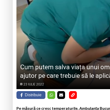
„CÂNTECELE MUNȚILOR” DE LA SIBIU
DE SINCERITATE
Eveniment special 
„Zilele Moiseiului
Biblioteca Municipa
Muzeul de Mineralog
Cum putem salva viața unui om c
ajutor pe care trebuie să le apli
23 IULIE 2022
Distribuie
Pe măsură ce cresc temperaturile, Ambulanța Bucure