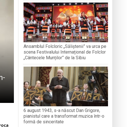
nedoara
a clubului de carte „Legături Literare”
Ansamblul Folcloric „Săliștenii” va urca pe
rieteniei și diversității culturale
scena Festivalului Internațional de Folclor
„Cântecele Munților” de la Sibiu
m-
6 august 1943, s-a născut Dan Grigore,
pianistul care a transformat muzica într-o
formă de sinceritate
voca