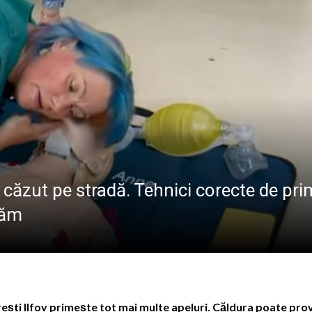
ALE POMPIERILOR
la Baia Mare, la 570 de ani de la moartea lui Iancu de Hu
” se vor desfășura în perioada 14–16 august
lă „Laurențiu Ulici” din Sighet găzduiește o nouă întâlnire 
ie Baia Mare, gazda unui eveniment internațional dedicat p
ăzut pe stradă. Tehnici corecte de pri
căm
ști Ilfov primește tot mai multe apeluri. Căldura poate pro