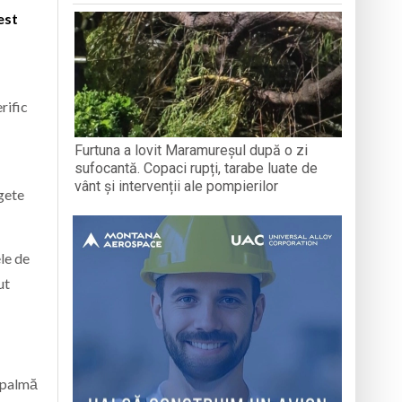
est
rific
Furtuna a lovit Maramureșul după o zi
sufocantă. Copaci rupți, tarabe luate de
vânt și intervenții ale pompierilor
egete
le de
ut
ă palmă