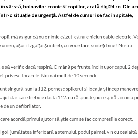
 vârstă, bolnavilor cronic și copiilor, arată digi24.ro. Din ac
r-o situație de urgență. Astfel de cursuri se fac în spitale,
ii, mă asigur că nu e nimic căzut, că nu e niciun cablu electric. Ve
meri, ușor îl zgâlțâi și întreb, cu voce tare, sunteți bine? Nu-mi
 e să verific dacă respiră. O mână pe frunte, înclin ușor capul, 2 d
ei, privesc toracele. Nu mai mult de 10 secunde.
nt singură, sun la 112, pornesc spikerul și locația și încep manevre
ajul clar care trebuie dat la 112: nu răspunde, nu respiră, am încep
e de un defibrilator.
care acordă primul ajutor să știe cum se fac compresiile corect.
 gol, jumătatea inferioară a sternului, podul palmei, vin cu cealalt