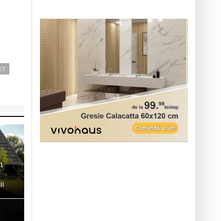
ET
n
ii