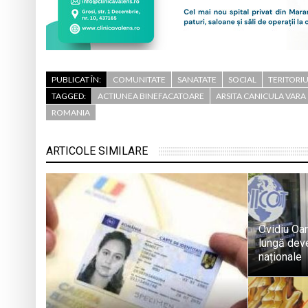
PUBLICAT ÎN:
COMUNITATE
SANATATE
SOCIAL
TERITORI
TAGGED:
ACTIUNEA BINEFACATOARE
ARSITA CANICULA VARA
ROMANIA
ARTICOLE SIMILARE
Ovidiu Oa
lungă deven
naționale