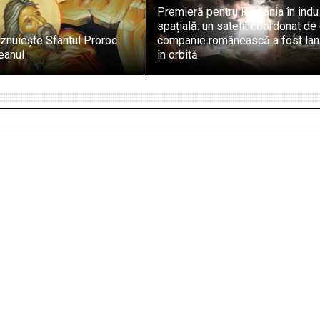
Premieră pentru România în indu
spațială: un satelit coordonat de
znuiește Sfântul Proroc
companie românească a fost lan
teanul
în orbită