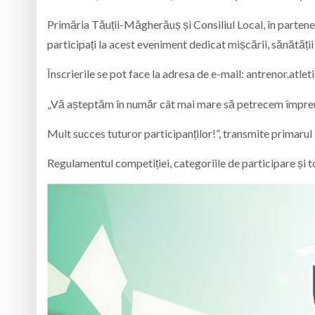
Primăria Tăuții-Măgherăuș și Consiliul Local, în partene
participați la acest eveniment dedicat mișcării, sănătății
Înscrierile se pot face la adresa de e-mail: antrenor.a
„Vă așteptăm în număr cât mai mare să petrecem împreună
Mult succes tuturor participanților!”, transmite primaru
Regulamentul competiției, categoriile de participare și t