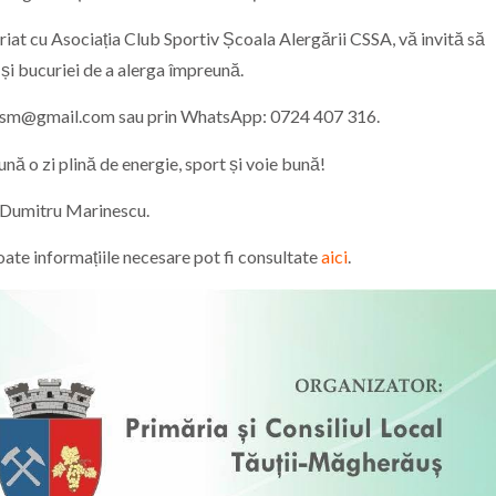
riat cu Asociația Club Sportiv Școala Alergării CSSA, vă invită să
 și bucuriei de a alerga împreună.
tletism@gmail.com sau prin WhatsApp: 0724 407 316.
 o zi plină de energie, sport și voie bună!
l Dumitru Marinescu.
oate informațiile necesare pot fi consultate
aici
.