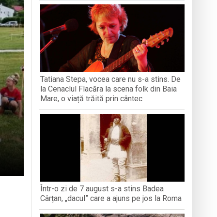
iment dedicat marelui voievod, la
ași stres, iar una dezvoltă anxietate,
opere orașul dintr-o perspectivă diferită
Tatiana Stepa, vocea care nu s-a stins. De
ați propriul talisman „prinzător de vise”
la Cenaclul Flacăra la scena folk din Baia
Mare, o viață trăită prin cântec
Într-o zi de 7 august s-a stins Badea
Cârțan, „dacul” care a ajuns pe jos la Roma