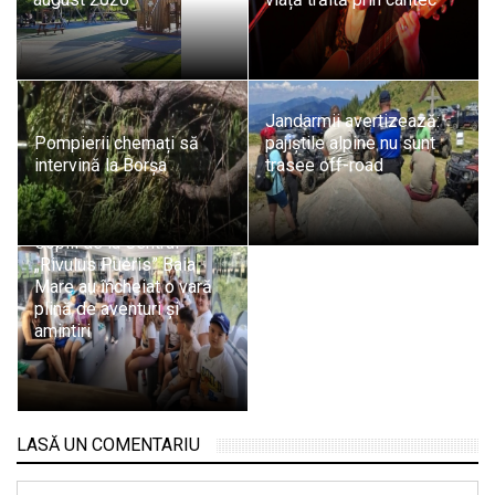
Jandarmii avertizează:
Pompierii chemați să
pajiștile alpine nu sunt
intervină la Borșa
trasee off-road
Copiii de la Centrul
„Rivulus Pueris” Baia
Mare au încheiat o vară
plină de aventuri și
amintiri
LASĂ UN COMENTARIU