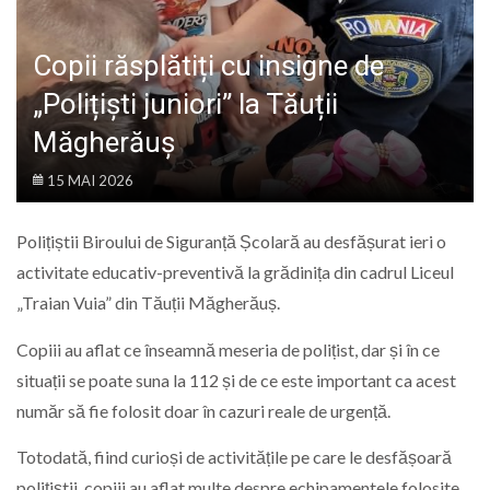
LIFE
Copii răsplătiți cu insigne de
„Polițiști juniori” la Tăuții
Măgherăuș
15 MAI 2026
Polițiștii Biroului de Siguranță Școlară au desfășurat ieri o
activitate educativ-preventivă la grădinița din cadrul Liceul
„Traian Vuia” din Tăuții Măgherăuș.
Copiii au aflat ce înseamnă meseria de polițist, dar și în ce
situații se poate suna la 112 și de ce este important ca acest
număr să fie folosit doar în cazuri reale de urgență.
Totodată, fiind curioși de activitățile pe care le desfășoară
polițiștii, copiii au aflat multe despre echipamentele folosite