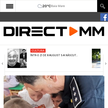
20°C
Baia Mare
START
COMUNITATE
EDITORIAL
CULTURA
CULTURA
ÎNTR-O ZI DE 8 AUGUST S-A NĂSCUT…
ECONOMIE
SANATATE
SPORT
SPECIAL
POLITIC