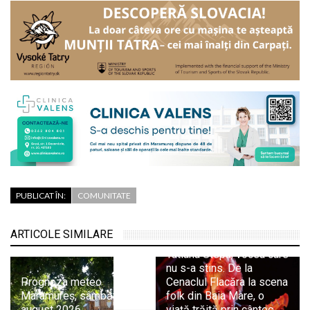
PUBLICAT ÎN:
COMUNITATE
ARTICOLE SIMILARE
Tatiana Stepa, vocea care
nu s-a stins. De la
Prognoza meteo
Cenaclul Flacăra la scena
Maramureș, sâmbătă 8
folk din Baia Mare, o
august 2026
viață trăită prin cântec