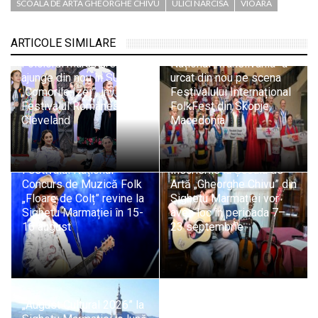
SCOALA DE ARTA GHEORGHE CHIVU
ULICI NARCISA
VIOARA
ARTICOLE SIMILARE
Ansamblul Folcloric
Folclorul maramureșean
Național „Transilvania” a
ajunge din nou în SUA.
urcat din nou pe scena
„Comorile Izei”, invitat la
Festivalului Internațional
Festivalul Românesc din
FolkFest din Skopje,
Cleveland
Macedonia
Festivalul Național
Înscrierile la Școala de
Concurs de Muzică Folk
Artă „Gheorghe Chivu” din
„Floare de Colț” revine la
Sighetu Marmației vor
Sighetu Marmației în 15-
avea loc în perioada 7–
16 august
23 septembrie
„August Cultural 2026” la