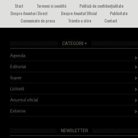
Start
Termeni si conditii
Politică de confidențialitate
Despre Anunturi Direct
Despre Anuntul Oficial
Publicitate
Comunicate de presa
Trimite o stire
Contact
CATEGORII +
Agenda
Editorial
Super
Licitatii
Anuntul oficial
Externe
NEWSLETTER