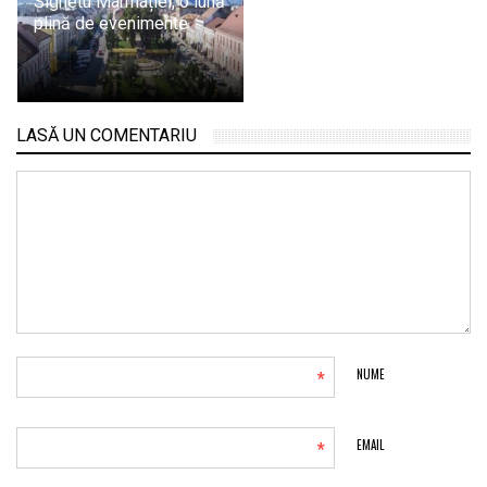
Sighetu Marmației, o lună
plină de evenimente
LASĂ UN COMENTARIU
*
NUME
*
EMAIL