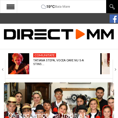
19°C
Baia Mare
START
COMUNITATE
EDITORIAL
COMUNITATE
CULTURA
TATIANA STEPA, VOCEA CARE NU S-A
STINS.…
ECONOMIE
SANATATE
SPORT
SPECIAL
POLITIC
Cântec, emoție și tradiție la