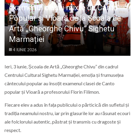
LIFE
examenul clasei mixte de Canto
Popular și Vioară de la Școala de
Artă „Gheorghe Chivu” Sighetu
Marmației
4 IUNIE 2026
Ieri, 3 iunie, Școala de Artă „Gheorghe Chivu” din cadrul
Centrului Cultural Sighetu Marmației, emoția și frumusețea
cântecului popular au însoțit examenul clasei de Canto
popular și Vioară a profesorului Florin Filimon.
Fiecare elev a adus în fața publicului o părticică din sufletul și
tradiția neamului nostru, iar prin glasurile lor au răsunat ecouri
ale folclorului autentic, păstrat și transmis cu dragoste și
respect.