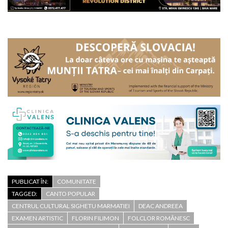
PUBLICAT ÎN:
COMUNITATE
TAGGED:
CANTO POPULAR
CENTRUL CULTURAL SIGHETU MARMATIEI
DEAC ANDREEA
EXAMEN ARTISTIC
FLORIN FILIMON
FOLCLOR ROMÂNESC