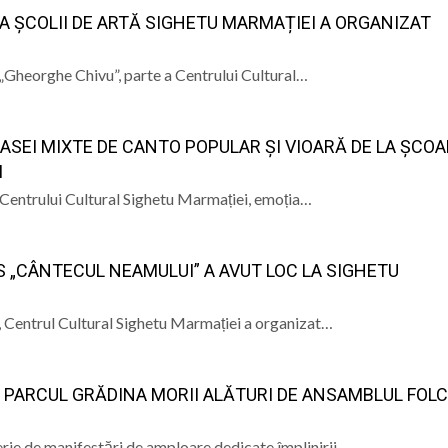
 A ȘCOLII DE ARTĂ SIGHETU MARMAȚIEI A ORGANIZAT
ă „Gheorghe Chivu”, parte a Centrului Cultural…
ASEI MIXTE DE CANTO POPULAR ȘI VIOARĂ DE LA ȘCOA
I
l Centrului Cultural Sighetu Marmației, emoția…
RS „CÂNTECUL NEAMULUI” A AVUT LOC LA SIGHETU
, Centrul Cultural Sighetu Marmației a organizat…
ÎN PARCUL GRĂDINA MORII ALĂTURI DE ANSAMBLUL FOL
erie de manifestări de amploare dedicate împlinirii…