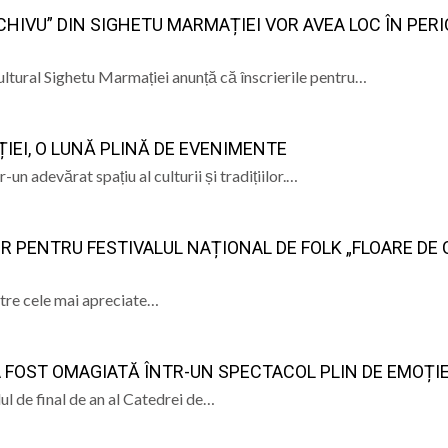
CHIVU” DIN SIGHETU MARMAȚIEI VOR AVEA LOC ÎN PER
” se vor desfășura în perioada 14–16 august
ltural Sighetu Marmației anunță că înscrierile pentru…
lă „Laurențiu Ulici” din Sighet găzduiește o nouă întâlnire 
ie Baia Mare, gazda unui eveniment internațional dedicat p
IEI, O LUNĂ PLINĂ DE EVENIMENTE
u Lăpuș și voluntarii maltezi, în mijlocul copiilor din Tab
n adevărat spațiu al culturii și tradițiilor.…
R PENTRU FESTIVALUL NAȚIONAL DE FOLK „FLOARE DE 
intre cele mai apreciate…
 A FOST OMAGIATĂ ÎNTR-UN SPECTACOL PLIN DE EMOȚI
l de final de an al Catedrei de…