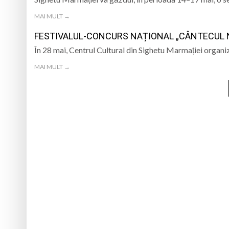
MAI MULT →
FESTIVALUL-CONCURS NAȚIONAL „CÂNTECUL N
În 28 mai, Centrul Cultural din Sighetu Marmației organiz
MAI MULT →