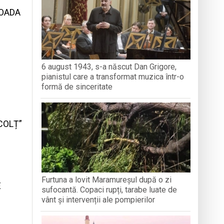
IOADA
a clubului de carte „Legături Literare”
rieteniei și diversității culturale
6 august 1943, s-a născut Dan Grigore,
pianistul care a transformat muzica într-o
ăra Creștină „Dragoste și Prietenie” din
formă de sinceritate
COLȚ”
Furtuna a lovit Maramureșul după o zi
E
sufocantă. Copaci rupți, tarabe luate de
vânt și intervenții ale pompierilor