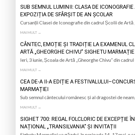
SUB SEMNUL LUMINII: CLASA DE ICONOGRAFIE
EXPOZIȚIA DE SFÂRȘIT DE AN ȘCOLAR
Cursanții Clasei de Iconografie din cadrul Școlii de Art
MAI MULT →
CÂNTEC, EMOȚIE ȘI TRADIȚIE LA EXAMENUL CL
ARTĂ „GHEORGHE CHIVU” SIGHETU MARMAȚIE
Ieri, 3 iunie, Școala de Artă „Gheorghe Chivu” din cadru
MAI MULT →
CEA DE-A II-A EDIȚIE A FESTIVALULUI–CONCU
MARMAȚIEI
Sub semnul cântecului românesc și al dragostei de neam
MAI MULT →
SIGHET 700: REGAL FOLCLORIC DE EXCEPȚIE 
NAȚIONAL „TRANSILVANIA” ȘI INVITAȚII
Sighetu Marmației va găzdui, în perioada 14–17 mai, o s