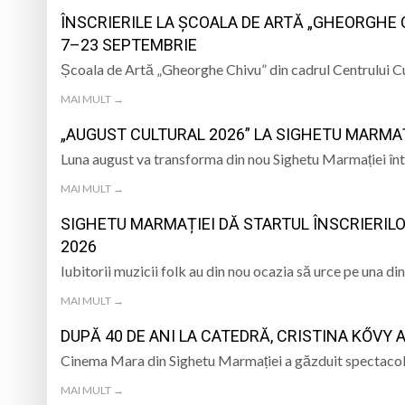
UNȚII
DE SINCERITATE
ALE POMPIERILOR
ÎNSCRIERILE LA ȘCOALA DE ARTĂ „GHEORGHE 
„Zilele Moiseiului
7–23 SEPTEMBRIE
Școala de Artă „Gheorghe Chivu” din cadrul Centrului Cu
Biblioteca Municipa
MAI MULT →
Muzeul de Mineralog
„AUGUST CULTURAL 2026” LA SIGHETU MARMAȚ
Pompierii SVSU Târg
Luna august va transforma din nou Sighetu Marmației într-u
MAI MULT →
Munții Țibleș
SIGHETU MARMAȚIEI DĂ STARTUL ÎNSCRIERILO
2026
Iubitorii muzicii folk au din nou ocazia să urce pe una d
MAI MULT →
DUPĂ 40 DE ANI LA CATEDRĂ, CRISTINA KŐVY
Cinema Mara din Sighetu Marmației a găzduit spectacolu
MAI MULT →