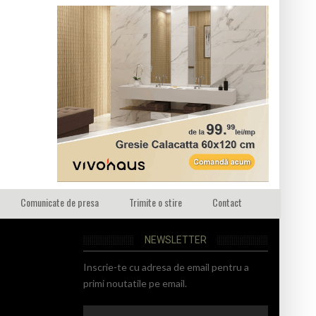
Comunicate de presa
Trimite o stire
Contact
NEWSLETTER
Inscrie-te cu adresa de email pentru a
primi noutatile pe email.