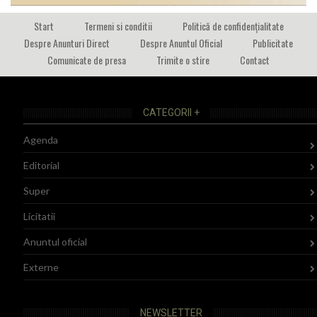
Start
Termeni si conditii
Politică de confidențialitate
Despre Anunturi Direct
Despre Anuntul Oficial
Publicitate
Comunicate de presa
Trimite o stire
Contact
CATEGORII +
Agenda
Editorial
Super
Licitatii
Anuntul oficial
Externe
NEWSLETTER