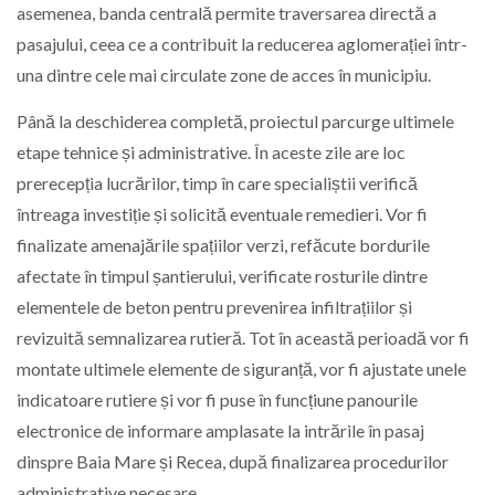
asemenea, banda centrală permite traversarea directă a
pasajului, ceea ce a contribuit la reducerea aglomerației într-
una dintre cele mai circulate zone de acces în municipiu.
Până la deschiderea completă, proiectul parcurge ultimele
etape tehnice și administrative. În aceste zile are loc
prerecepția lucrărilor, timp în care specialiștii verifică
întreaga investiție și solicită eventuale remedieri. Vor fi
finalizate amenajările spațiilor verzi, refăcute bordurile
afectate în timpul șantierului, verificate rosturile dintre
elementele de beton pentru prevenirea infiltrațiilor și
revizuită semnalizarea rutieră. Tot în această perioadă vor fi
montate ultimele elemente de siguranță, vor fi ajustate unele
indicatoare rutiere și vor fi puse în funcțiune panourile
electronice de informare amplasate la intrările în pasaj
dinspre Baia Mare și Recea, după finalizarea procedurilor
administrative necesare.