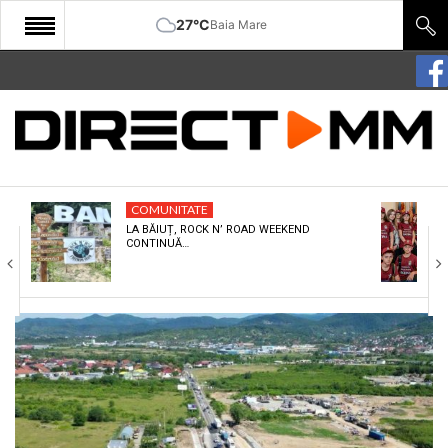
27°C
Baia Mare
START
COMUNITATE
EDITORIAL
COMUNITATE
CULTURA
LA BĂIUȚ, ROCK N’ ROAD WEEKEND
CONTINUĂ…
ECONOMIE
SANATATE
SPORT
SPECIAL
POLITIC