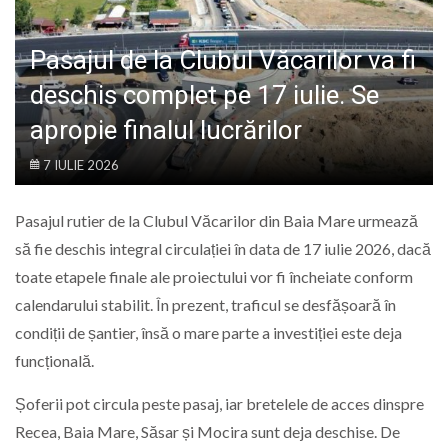
LIFE
Pasajul de la Clubul Văcarilor va fi
deschis complet pe 17 iulie. Se
apropie finalul lucrărilor
7 IULIE 2026
Pasajul rutier de la Clubul Văcarilor din Baia Mare urmează
să fie deschis integral circulației în data de 17 iulie 2026, dacă
toate etapele finale ale proiectului vor fi încheiate conform
calendarului stabilit. În prezent, traficul se desfășoară în
condiții de șantier, însă o mare parte a investiției este deja
funcțională.
Șoferii pot circula peste pasaj, iar bretelele de acces dinspre
Recea, Baia Mare, Săsar și Mocira sunt deja deschise. De