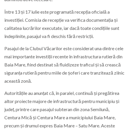
Între 13 și 17 iulie este programată recepția oficială a
investiției. Comisia de recepție va verifica documentația și
calitatea lucrărilor executate, iar dacă toate condițiile sunt
îndeplinite, pasajul va fi deschis fără restricții.
Pasajul de la Clubul Văcarilor este considerat una dintre cele
mai importante investiții recente în infrastructura rutieră din
Baia Mare, fiind destinat să fluidizeze traficul și să crească
siguranța rutieră pentru miile de șoferi care tranzitează zilnic
această zonă.
Autoritățile au anunțat că, în paralel, continuă și pregătirea
altor proiecte majore de infrastructură pentru municipiu și
județ, printre care pasajul subteran din zona Semilună,
Centura Mică și Centura Mare a municipiului Baia Mare,
precum și drumul expres Baia Mare – Satu Mare. Aceste