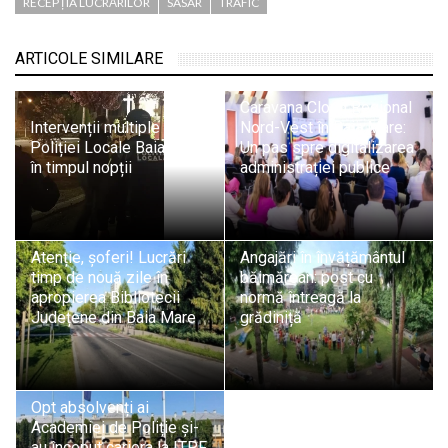
RECEPȚIA LUCRĂRILOR
SASAR
TRAFIC
ARTICOLE SIMILARE
Caravana Cloud Regional
Intervenții multiple ale
Nord-Vest în Baia Mare:
Poliției Locale Baia Mare
Un pas spre digitalizarea
în timpul nopții
administrației publice
Atenție, șoferi! Lucrări
Angajări în învățământul
timp de nouă zile în
băimărean: post cu
apropierea Bibliotecii
normă întreagă la
Județene din Baia Mare
grădiniță
Opt absolvenți ai
Academiei de Poliție și-
au început cariera la ITPF