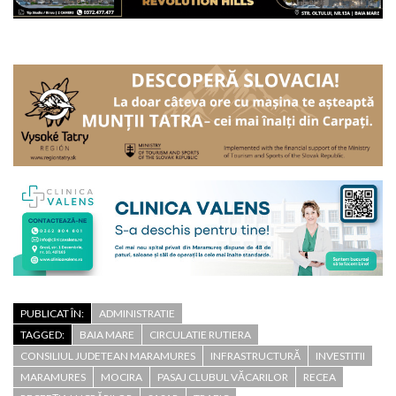
PUBLICAT ÎN:
ADMINISTRATIE
TAGGED:
BAIA MARE
CIRCULATIE RUTIERA
CONSILIUL JUDETEAN MARAMURES
INFRASTRUCTURĂ
INVESTITII
MARAMURES
MOCIRA
PASAJ CLUBUL VĂCARILOR
RECEA