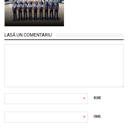
Sighetu Marmației
LASĂ UN COMENTARIU
*
NUME
*
EMAIL