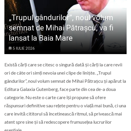
LIFE
„Trupul gândurilor”, noul volum
semnat de Mihai Pătrașcu, va fi
lansat la Baia Mare
5 IULIE 2026
Există cărți care se citesc o singură dată și cărți la care revii
ori de câte ori simți nevoia unei clipe de liniște. „Trupul
gândurilor”, noul volum semnat de Mihai Pătrașcu și apărut la
Editura Galaxia Gutenberg, face parte din cea de-a doua
categorie. Nu este o carte care își propune să ofere
răspunsuri definitive sau rețete pentru o viață mai bună, ci una
care invită cititorul să încetinească ritmul, să privească mai
atent spre sine și să redescopere frumusețea lucrurilor
esențiale.