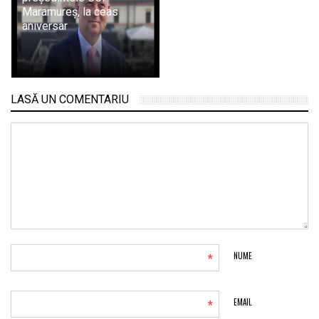
Maramureș, la ceas
aniversar
LASĂ UN COMENTARIU
*
NUME
*
EMAIL