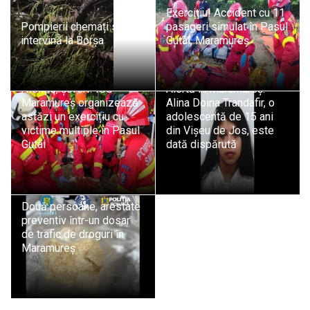
Exercițiu! Accident cu 11
Pompierii chemați să
pasageri simulat în Pasul
intervină la Borșa
Gutâi, Maramureș
Atenție, șoferi! ISU
Alertă în Maramureș:
Maramureș organizează
Alina Doina Trandafir, o
astăzi un exercițiu cu
adolescentă de 15 ani
victime multiple în Pasul
din Vișeu de Jos, este
Gutâi
dată dispărută
Două persoane, arestate
preventiv într-un dosar
de trafic de droguri în
Maramureș