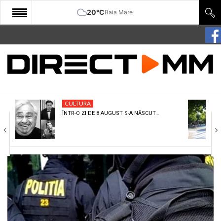
20°C
Baia Mare
START
COMUNITATE
EDITORIAL
CULTURA
CULTURA
ÎNTR-O ZI DE 8 AUGUST S-A NĂSCUT…
ECONOMIE
SANATATE
SPORT
SPECIAL
POLITIC