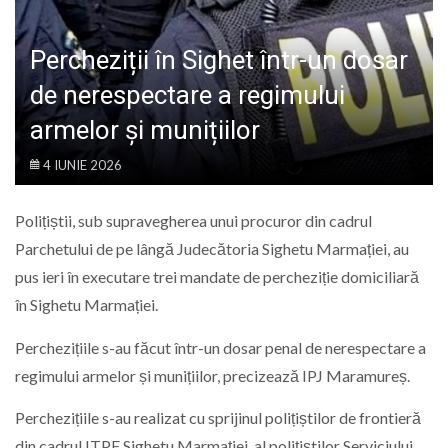
LIFE
Percheziții în Sighet într-un dosar
de nerespectare a regimului
armelor și munițiilor
4 IUNIE 2026
Polițiștii, sub supravegherea unui procuror din cadrul
Parchetului de pe lângă Judecătoria Sighetu Marmației, au
pus ieri în executare trei mandate de percheziție domiciliară
în Sighetu Marmației.
Perchezițiile s-au făcut într-un dosar penal de nerespectare a
regimului armelor și munițiilor, precizează IPJ Maramureș.
Perchezițiile s-au realizat cu sprijinul polițiștilor de frontieră
din cadrul ITPF Sighetu Marmației, al polițiștilor Serviciului