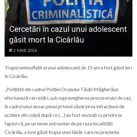
LIFE
Cercetări în cazul unui adolescent
găsit mort la Cicârlău
2 IUNIE 2026
Trupul neînsuflețit al unui adolescent de 15 ani a fost găsit ieri
în Cicârlău.
„Polițiștii din cadrul Poliției Orașului Tăuții Măgherăuș
efectuează cercetări, sub supravegherea procurorului de caz,
în cadrul unui dosar penal privind săvârșirea infracțiunii de
ucidere din culpă după ce (…) au fost sesizați cu privire la
faptul că, pe un teren extravilan de pe raza localității
Cicârlău, a fost găsit trupul unui tânăr, care nu prezenta