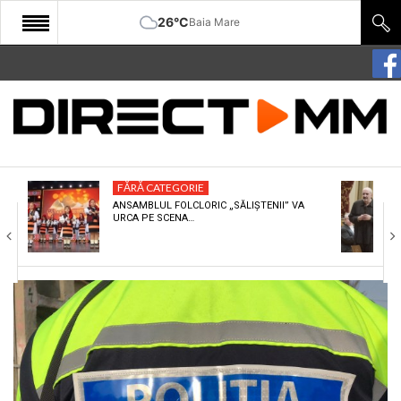
26°C
Baia Mare
START
COMUNITATE
EDITORIAL
FĂRĂ CATEGORIE
CULTURA
ANSAMBLUL FOLCLORIC „SĂLIȘTENII” VA
URCA PE SCENA…
ECONOMIE
SANATATE
SPORT
SPECIAL
POLITIC