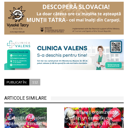
PUBLICAT ÎN:
112
ARTICOLE SIMILARE
Atenție, șoferi! ISU
Maramureș organizează
Exercițiu! Accident cu 11
astăzi un exercițiu cu
pasageri simulat în Pasul
victime multiple în Pasul