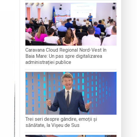
„LEGĂTURI LITERARE”
DIVERSIT
ăra Creștină „Dragoste și Prietenie” din
boluri străvechi
ență Socială Baia Mare prin activități de
Caravana Cloud Regional Nord-Vest în
Baia Mare: Un pas spre digitalizarea
administrației publice
Trei seri despre gândire, emoții și
sănătate, la Vișeu de Sus