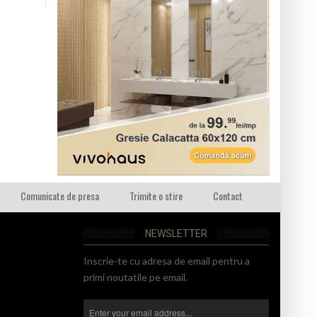
Comunicate de presa
Trimite o stire
Contact
NEWSLETTER
Inscrie-te cu adresa de email pentru a
primi noutatile pe email.