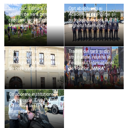
„Vacanță în tinda
bisericii”: Ediția a IV-a a
Opt absolvenți ai
taberei de vară pentru
Academiei de Poliție și-
copii are loc la Sighetu
au început cariera la ITPF
Marmației
Sighetu Marmației
Post vacant la Liceul
Tradiții din țară și din
Teoretic „Leowey Klara”
străinătate, reunite la
din Sighetu Marmației. Nu
Festivalul Internațional
se cere vechime
de Folclor „MARA”
Colaborare instituțională
pentru copii: Ziua Porților
Deschise la ITPF Sighetu
Marmației