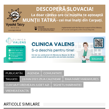
PUBLICAT ÎN:
AGENDA
COMUNITATE
TAGGED:
26 MAI 2021 ZIUA CALENDAR
BAIA MARE MARAMURES
CUM VA FI VREMEA IN JUDET AZI
SIGHETU MARMATIEI
VREMEA EXACTA
ARTICOLE SIMILARE