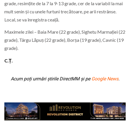
grade, resimțite de la 7 la 9-13 grade, cer de la variabil la mai
mult senin și cu unele furtuni trecătoare, pe arii restrânse.
Local, se va înregistra ceață.
Maximele zilei – Baia Mare (22 grade), Sighetu Marmației (22
grade), Târgu Lăpuș (22 grade), Borșa (19 grade), Cavnic (19
grade).
C.Ț.
Acum poți urmări știrile DirectMM și pe
Google News
.