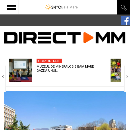
34°C
Baia Mare
START
COMUNITATE
EDITORIAL
COMUNITATE
CULTURA
MUZEUL DE MINERALOGIE BAIA MARE,
GAZDA UNUI…
ECONOMIE
SANATATE
SPORT
SPECIAL
POLITIC