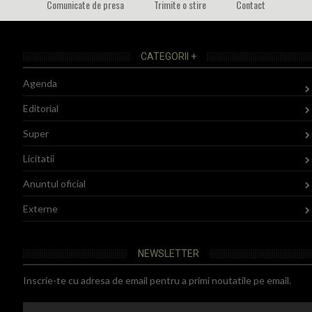
Comunicate de presa
Trimite o stire
Contact
CATEGORII +
Agenda
Editorial
Super
Licitatii
Anuntul oficial
Externe
NEWSLETTER
Inscrie-te cu adresa de email pentru a primi noutatile pe email.