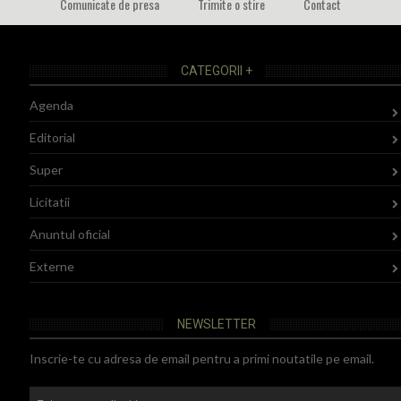
Comunicate de presa
Trimite o stire
Contact
CATEGORII +
Agenda
Editorial
Super
Licitatii
Anuntul oficial
Externe
NEWSLETTER
Inscrie-te cu adresa de email pentru a primi noutatile pe email.