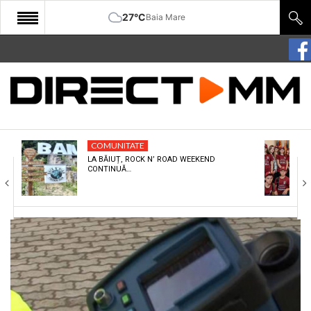
27°C
Baia Mare
START
COMUNITATE
EDITORIAL
COMUNITATE
CULTURA
LA BĂIUȚ, ROCK N’ ROAD WEEKEND
CONTINUĂ…
ECONOMIE
SANATATE
SPORT
SPECIAL
POLITIC