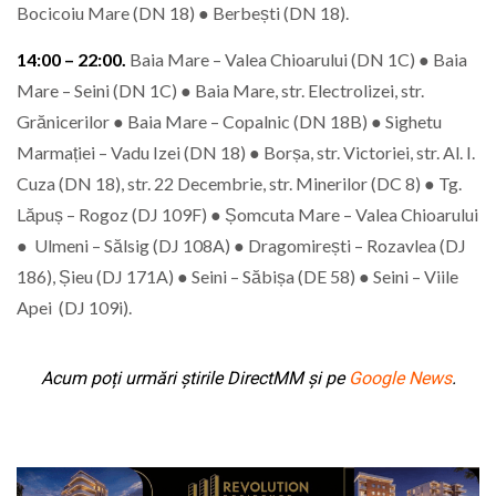
Bocicoiu Mare (DN 18) ● Berbești (DN 18).
14:00 – 22:00.
Baia Mare – Valea Chioarului (DN 1C) ● Baia
Mare – Seini (DN 1C) ● Baia Mare, str. Electrolizei, str.
Grănicerilor ● Baia Mare – Copalnic (DN 18B) ● Sighetu
Marmației – Vadu Izei (DN 18) ● Borșa, str. Victoriei, str. Al. I.
Cuza (DN 18), str. 22 Decembrie, str. Minerilor (DC 8) ● Tg.
Lăpuș – Rogoz (DJ 109F) ● Șomcuta Mare – Valea Chioarului
● Ulmeni – Sălsig (DJ 108A) ● Dragomirești – Rozavlea (DJ
186), Șieu (DJ 171A) ● Seini – Săbișa (DE 58) ● Seini – Viile
Apei (DJ 109i).
Acum poți urmări știrile DirectMM și pe
Google News
.