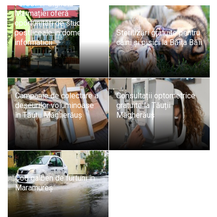
Forestier Sighetu
Marmației oferă
oportunități de studii
postliceale în domeniul
Sterilizări gratuite pentru
informaticii
câini și pisici la Băița Băii
Campanie de colectare a
Consultații optometrice
deșeurilor voluminoase
gratuite la Tăuții
în Tăuții Măgherăuș
Măgherăuș
Cod galben de furtuni în
Maramureș