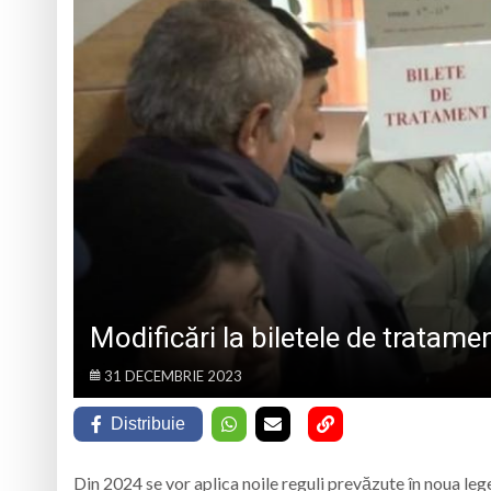
PERSPECTIVĂ DIFERITĂ
„PRINZĂTOR DE VISE”
Podul peste Săsar, 
Cinci locuri de mun
Vișeu de Sus: Expoz
Vima Mică găzduieșt
Modificări la biletele de tratam
31 DECEMBRIE 2023
Distribuie
Din 2024 se vor aplica noile reguli prevăzute în noua le