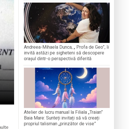
N BAIA MARE
MARMAȚI
culația din zona Metro
ator
i vizitată până în 15 septembrie
Andreea-Mihaela Dunca, „ Profa de Geo”, îi
estrea Satului”
invită astăzi pe sigheteni să descopere
orașul dintr-o perspectivă diferită
Atelier de lucru manual la Filiala „Traian”
Baia Mare: Sunteți invitați să vă creați
propriul talisman „prinzător de vise”
multe