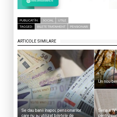
PUBLICAT ÎN:
SOCIAL
UTILE
TAGGED:
BILETE TRATAMENT
PENSIONARI
ARTICOLE SIMILARE
Un nou ben
Se dau banii înapoi, pensionarilor
Seria a IV
care nu au utilizat biletele de
pentru pen