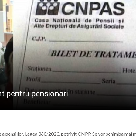
VULNERABILE DI
din zona Metro, intră în licitație. Proiectul schimbă și cir
că în Baia Mare. Se caută îngrijitori, bucătari și administr
iția „Maramureșul Tradițional în Miniaturi și Artă” poate f
e cea de-a VIII-a ediție a evenimentului „Fiii Satului – Z
ent pentru pensionari
ge a pensiilor, Legea 360/2023, potrivit CNPP. Se vor schimba mai 