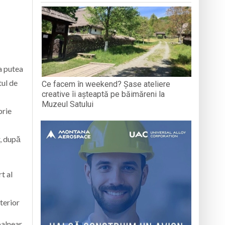
va putea
tul de
Ce facem în weekend? Șase ateliere
creative îi așteaptă pe băimăreni la
Muzeul Satului
brie
r, după
t al
nterior
balnear