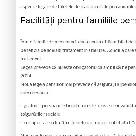
aspecte legate de biletele de tratament ale pensionarilor
Facilități pentru familiile pen
Într-o familie de pensionari, dacă unul a obținut bilet de
beneficia de același tratament în stațiune. Condiția care 
tratament.
Legea prevede că nu este obligatoriu ca ambii să fie pens
2024.
Noua lege a pensiilor mai prevede că asigurații și pensio
cum urmează:
– gratuit – persoanele beneficiare de pensie de invalidit
asigurărilor sociale
– cu suportarea de către beneficiar a unei contribuții băneș
Noua reglementare a pensiilor prevede clar că durata bil