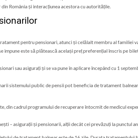
 din România și interacțiunea acestora cu autoritățile.
sionarilor
 tratament pentru pensionari, atunci și celălalt membru al familiei 
se impune este să plătească același preț preferențial înscris pe bile
ionari sau asigurați și se va pune în aplicare începând cu 1 septem
narii sistemului public de pensii pot beneficia de tratament balnea
ate, din cadrul programului de recuperare întocmit de medicul exper
ti – asigurații și pensionarii, alții decât cei prevăzuți la punctul a
etului de tratament balnear este de 16 zile. Durata tratamentului 