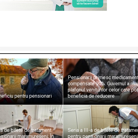
Pensionarii primesc medicamen
compensate 90%. Guvernul a maj
plafonul veniturilor celor care po
eficiu pentru pensionari
beneficia de reducere
-a de bilete de tratament
Seria a III-a de bilete de tratame
sionarii maramureșeni; În
pentru pensionarii maramureșeni;