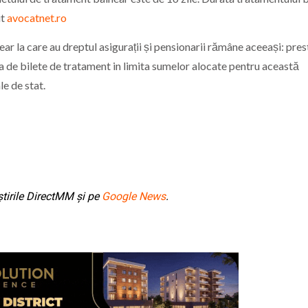
it
avocatnet.ro
r la care au dreptul asigurații și pensionarii rămâne aceeași: prest
a de bilete de tratament in limita sumelor alocate pentru această
le de stat.
tirile DirectMM și pe
Google News
.