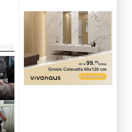
te
orat
t
nt
 În