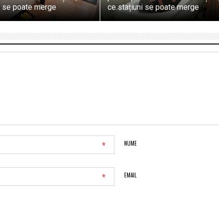
i se poate merge
ce stațiuni se poate merge
*
NUME
*
EMAIL