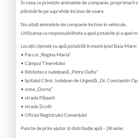
În ceea ce privește animalele de companie, proprietarii 
plimbările pe suprafețe încinse de soare.
Nu uitați animalele de companie închise în vehicule.
Utilizarea cu responsabilitate a apei potabile și a apei me
Locații cișmele cu apă potabilă în municipiul Baia Mare:
• Parcul „Regina Maria”
• Câmpul Tineretului
• Biblioteca Județeană „Petre Dulfu”
• Spitalul Clinic Județean de Urgență „Dr. Constantin Op
• zona „Dorna”
• strada Pășunii
• strada Școlii
• Oficiul Registrului Comerțului
Puncte de prim ajutor și distribuție apă – 28 iunie: