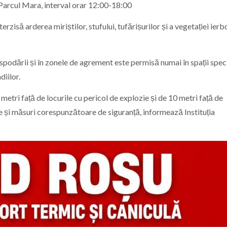
 Parcul Mara, interval orar 12:00-18:00
nterzisă arderea miriștilor, stufului, tufărișurilor și a vegetației ier
spodării și în zonele de agrement este permisă numai în spații spec
diilor.
 metri față de locurile cu pericol de explozie și de 10 metri față de
e și măsuri corespunzătoare de siguranță, informează
Instituția