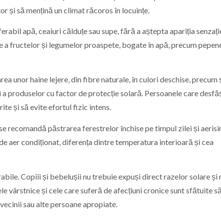
r și să mențină un climat răcoros în locuințe.
erabil apă, ceaiuri călduțe sau supe, fără a aștepta apariția senzați
ie a fructelor și legumelor proaspete, bogate în apă, precum pepene
ea unor haine lejere, din fibre naturale, în culori deschise, precum 
 și a produselor cu factor de protecție solară. Persoanele care desf
te și să evite efortul fizic intens.
se recomandă păstrarea ferestrelor închise pe timpul zilei și aerisi
r de aer condiționat, diferența dintre temperatura interioară și cea
bile. Copiii și bebelușii nu trebuie expuși direct razelor solare și 
e vârstnice și cele care suferă de afecțiuni cronice sunt sfătuite să
 vecinii sau alte persoane apropiate.