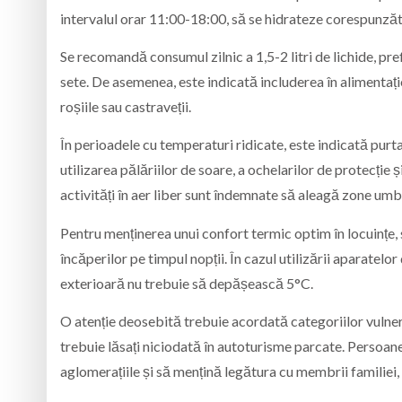
intervalul orar 11:00-18:00, să se hidrateze corespunzăto
Se recomandă consumul zilnic a 1,5-2 litri de lichide, pref
sete. De asemenea, este indicată includerea în alimentaț
roșiile sau castraveții.
În perioadele cu temperaturi ridicate, este indicată purtar
utilizarea pălăriilor de soare, a ochelarilor de protecție
activități în aer liber sunt îndemnate să aleagă zone umbri
Pentru menținerea unui confort termic optim în locuințe, 
încăperilor pe timpul nopții. În cazul utilizării aparatelo
exterioară nu trebuie să depășească 5°C.
O atenție deosebită trebuie acordată categoriilor vulnera
trebuie lăsați niciodată în autoturisme parcate. Persoanel
aglomerațiile și să mențină legătura cu membrii familiei,