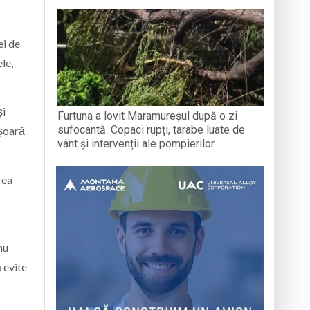
ei de
le,
și
Furtuna a lovit Maramureșul după o zi
sufocantă. Copaci rupți, tarabe luate de
ășoară
vânt și intervenții ale pompierilor
rea
nu
 evite