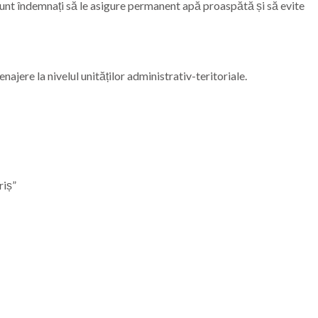
sunt îndemnați să le asigure permanent apă proaspătă și să evite
najere la nivelul unităților administrativ-teritoriale.
riș”