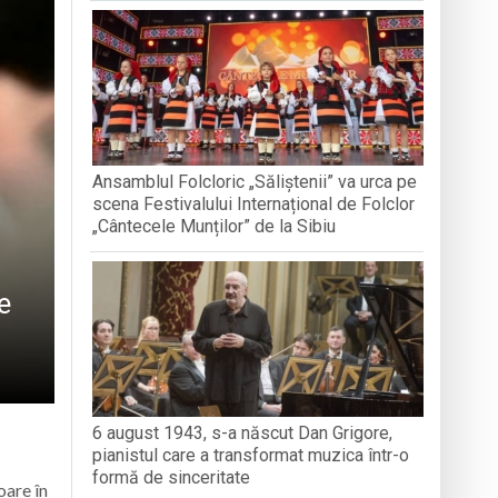
a clubului de carte „Legături Literare”
rieteniei și diversității culturale
Ansamblul Folcloric „Săliștenii” va urca pe
e Folclor „Cântecele Munților” de la Sibiu
scena Festivalului Internațional de Folclor
„Cântecele Munților” de la Sibiu
e
6 august 1943, s-a născut Dan Grigore,
pianistul care a transformat muzica într-o
formă de sinceritate
oare în