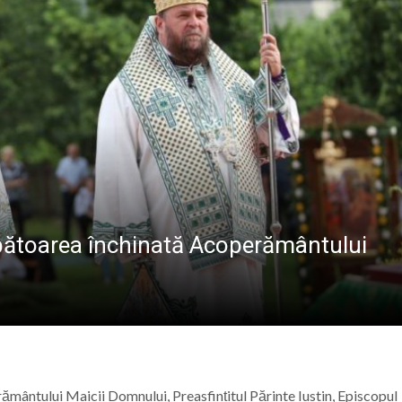
ramureș, joi 6 august 2026
l pe care satul era cât pe ce să-l țină departe de școală
 s-a stins în Italia, după ce i s-a făcut rău în timp ce lucra
lul olimpic oferit de Kati Szabo
ărbătoarea închinată Acoperământului
mântului Maicii Domnului, Preasfințitul Părinte Iustin, Episcopul