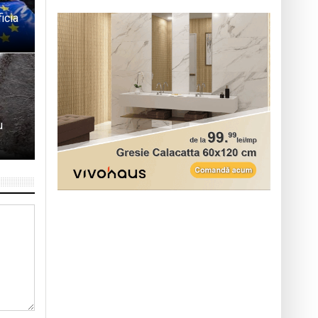
icia
u