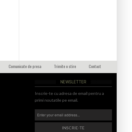
Comunicate de presa
Trimite o stire
Contact
NEWSLETTER
Inscrie-te cu adresa de email pentru a
primi noutatile pe email.