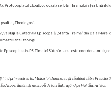
ița, Protopopiatul Lăpuș, cu ocazia serbării hramului așezământulu
 psaltic „Theologos”.
r, va sluji la Catedrala Episcopală „Sfânta Treime” din Baia Mare, 
și masteranzii teologi.
inte Episcop Iustin, PS Timotei Sătmăreanul este coordonatorul școl
i fiind prin venirea ta, Maica lui Dumnezeu şi cău­tând către Preacinst
tău Acoperă­mânt şi ne scapă de tot răul, rugând pe Fiul tău, Hristos