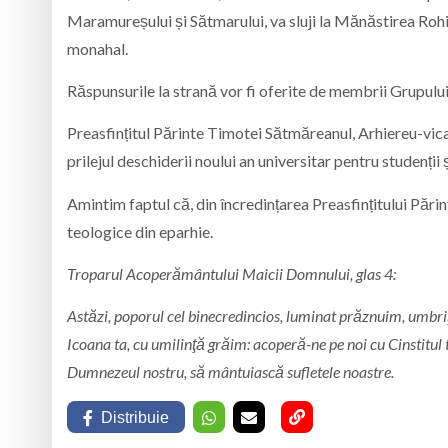
Maramureșului și Sătmarului, va sluji la Mănăstirea Roh
monahal.
Răspunsurile la strană vor fi oferite de membrii Grupului
Preasfințitul Părinte Timotei Sătmăreanul, Arhiereu-vica
prilejul deschiderii noului an universitar pentru studenții 
Amintim faptul că, din încredințarea Preasfințitului Păr
teologice din eparhie.
Troparul Acoperământului Maicii Domnului, glas 4:
Astăzi, poporul cel binecredincios, luminat prăznuim, umbriţ
Icoana ta, cu umilinţă grăim: acoperă-ne pe noi cu Cinstitul 
Dumnezeul nostru, să mântu­iască sufletele noastre.
Distribuie