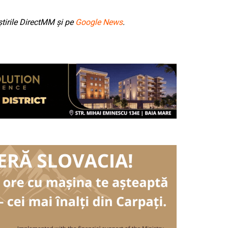
tirile DirectMM și pe
Google News
.