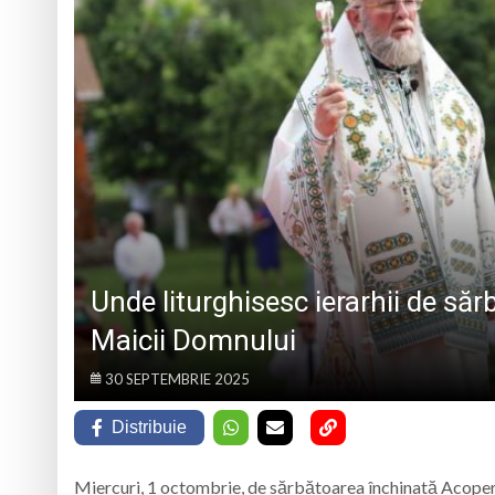
Prognoza meteo Ma
Marin Preda, copilu
Un tânăr din Petrova
5 august 1984: rega
Unde liturghisesc ierarhii de s
Maicii Domnului
30 SEPTEMBRIE 2025
Distribuie
Miercuri, 1 octombrie, de sărbătoarea închinată Acoperă