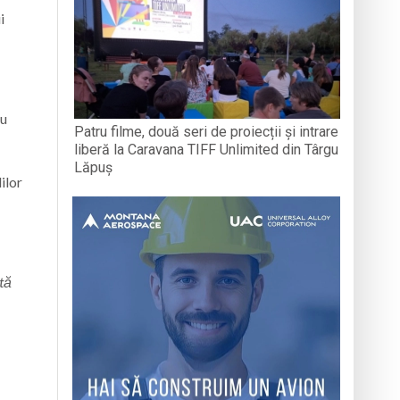
i
cu
Patru filme, două seri de proiecții și intrare
liberă la Caravana TIFF Unlimited din Târgu
Lăpuș
ilor
ită