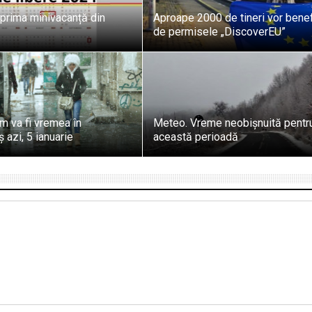
 prima minivacanță din
Aproape 2000 de tineri vor benef
de permisele „DiscoverEU”
m va fi vremea în
Meteo. Vreme neobișnuită pentr
azi, 5 ianuarie
această perioadă