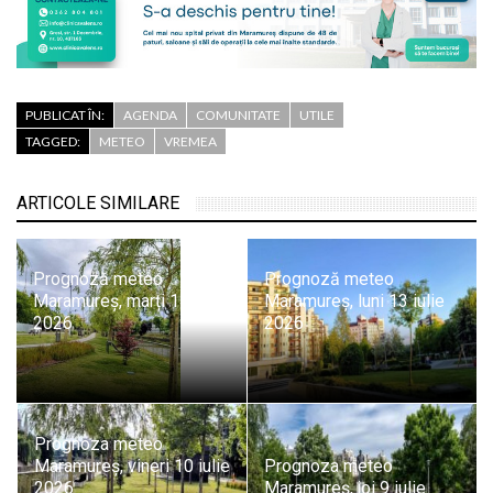
PUBLICAT ÎN:
AGENDA
COMUNITATE
UTILE
TAGGED:
METEO
VREMEA
ARTICOLE SIMILARE
Prognoză meteo
Prognoză meteo
Maramureș, marți 14 iulie
Maramureș, luni 13 iulie
2026
2026
Prognoza meteo
Maramureș, vineri 10 iulie
Prognoza meteo
2026
Maramureș, joi 9 iulie