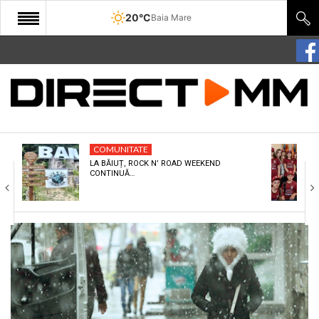
20°C
Baia Mare
START
COMUNITATE
EDITORIAL
COMUNITATE
CULTURA
LA BĂIUȚ, ROCK N’ ROAD WEEKEND
CONTINUĂ…
ECONOMIE
SANATATE
SPORT
SPECIAL
POLITIC