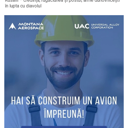
Rusalii – credința, rugăciunea și postul, arme duhovnicești
în lupta cu diavolul