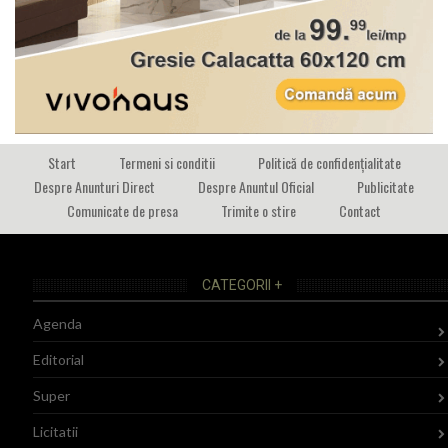
Start
Termeni si conditii
Politică de confidențialitate
Despre Anunturi Direct
Despre Anuntul Oficial
Publicitate
Comunicate de presa
Trimite o stire
Contact
CATEGORII +
Agenda
Editorial
Super
Licitatii