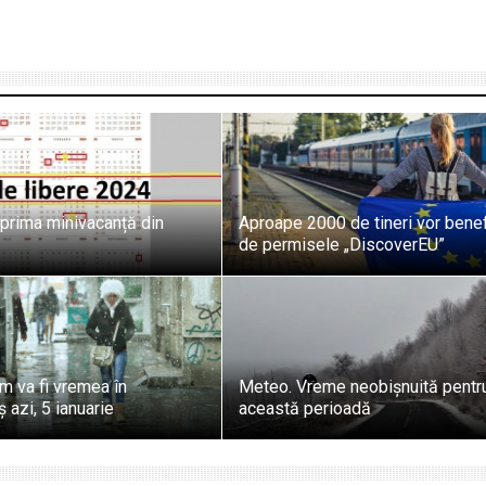
 prima minivacanță din
Aproape 2000 de tineri vor benef
de permisele „DiscoverEU”
m va fi vremea în
Meteo. Vreme neobișnuită pentr
azi, 5 ianuarie
această perioadă