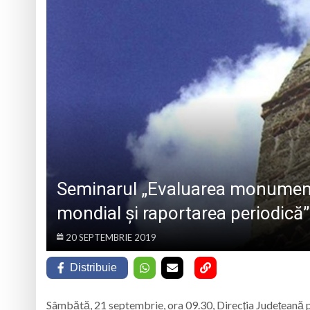
„CÂNTECELE MUNȚILOR” DE LA SIBIU
DE SINCERITATE
Eveniment special 
„Zilele Moiseiului
Biblioteca Municipa
Muzeul de Mineralog
Seminarul „Evaluarea monumentel
mondial şi raportarea periodică”
20 SEPTEMBRIE 2019
Distribuie
Sâmbătă, 21 septembrie, ora 09.30, Direcţia Judeţeană p