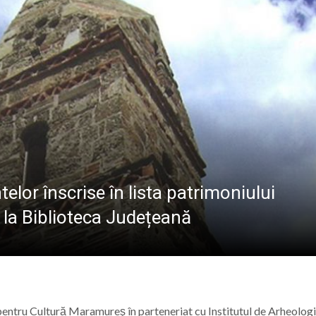
ALE POMPIERILOR
la Baia Mare, la 570 de ani de la moartea lui Iancu de Hu
” se vor desfășura în perioada 14–16 august
lă „Laurențiu Ulici” din Sighet găzduiește o nouă întâlnire 
ie Baia Mare, gazda unui eveniment internațional dedicat p
or înscrise în lista patrimoniului
 la Biblioteca Județeană
entru Cultură Maramureş în parteneriat cu Institutul de Arheologi