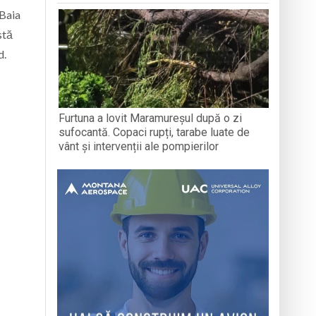
 Baia
stă
d.
Furtuna a lovit Maramureșul după o zi
sufocantă. Copaci rupți, tarabe luate de
vânt și intervenții ale pompierilor