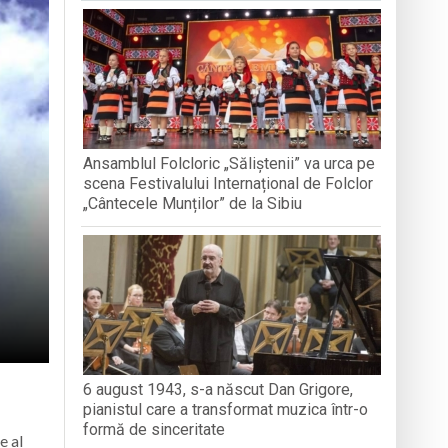
nedoara
a clubului de carte „Legături Literare”
Ansamblul Folcloric „Săliștenii” va urca pe
rieteniei și diversității culturale
scena Festivalului Internațional de Folclor
„Cântecele Munților” de la Sibiu
6 august 1943, s-a născut Dan Grigore,
pianistul care a transformat muzica într-o
formă de sinceritate
e al