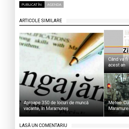
PUBLICAT ÎN:
AGENDA
ARTICOLE SIMILARE
Când va fi
acest an
Aproape 350 de locuri de muncă
Meteo. Cu
vacante, în Maramureș
Maramureș 
LASĂ UN COMENTARIU