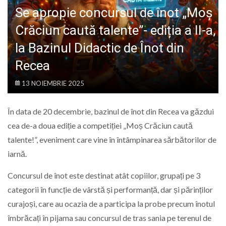
LIFE
Se apropie concursul de înot „Moș
Crăciun caută talente”- ediția a II-a,
la Bazinul Didactic de Înot din
Recea
13 NOIEMBRIE 2025
În data de 20 decembrie, bazinul de înot din Recea va găzdui
cea de-a doua ediție a competiției „Moș Crăciun caută
talente!”, eveniment care vine în întâmpinarea sărbătorilor de
iarnă.
Concursul de înot este destinat atât copiilor, grupați pe 3
categorii în funcție de vârstă și performanță, dar și părinților
curajoși, care au ocazia de a participa la probe precum înotul
îmbrăcați în pijama sau concursul de tras sania pe terenul de