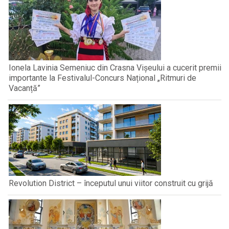
Ionela Lavinia Semeniuc din Crasna Vișeului a cucerit premii
importante la Festivalul-Concurs Național „Ritmuri de
Vacanță”
Revolution District – începutul unui viitor construit cu grijă