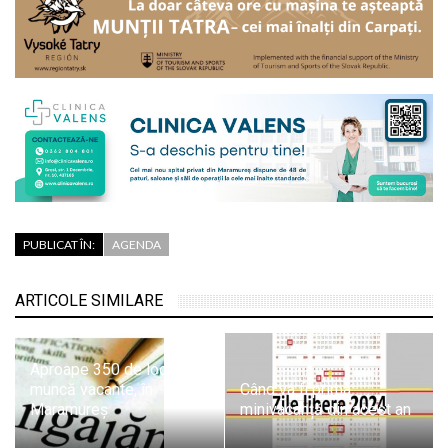
PUBLICAT ÎN:
AGENDA
ARTICOLE SIMILARE
Aproape 350 de locuri de
muncă vacante, în
Când va fi prima
Maramureș
minivacanță din acest an