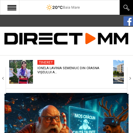
20°C
Baia Mare
START
COMUNITATE
EDITORIAL
TINERET
CULTURA
IONELA LAVINIA SEMENIUC DIN CRASNA
VIȘEULUI A…
ECONOMIE
SANATATE
SPORT
SPECIAL
POLITIC