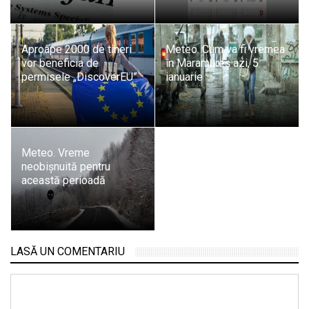
Aproape 2000 de tineri
Meteo. Cum va fi vremea
vor beneficia de
în Maramureș azi, 5
permisele „DiscoverEU”
ianuarie
Meteo. Vreme
neobișnuită pentru
această perioadă
LASĂ UN COMENTARIU