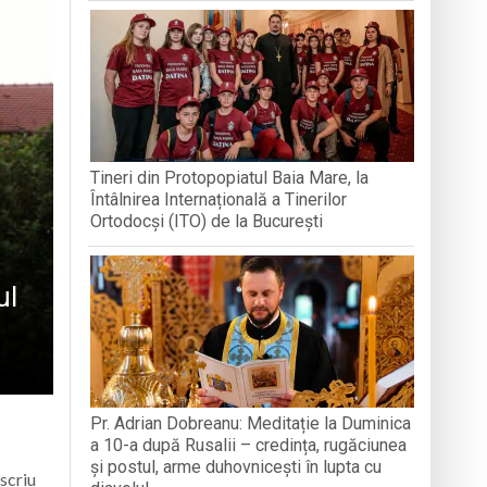
VOLUNTARIAT LA MEDJUGORJE
Arhimandritului Sofronie Perța
națională, lansare de carte și momente
reni”
Tineri din Protopopiatul Baia Mare, la
-a alăturat echipei
Întâlnirea Internațională a Tinerilor
Ortodocși (ITO) de la București
ul
Pr. Adrian Dobreanu: Meditație la Duminica
a 10-a după Rusalii – credința, rugăciunea
și postul, arme duhovnicești în lupta cu
scriu