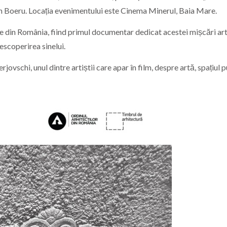
in Boeru. Locația evenimentului este Cinema Minerul, Baia Mare.
le din România, fiind primul documentar dedicat acestei mișcări art
escoperirea sinelui.
vschi, unul dintre artiștii care apar în film, despre artă, spațiul p