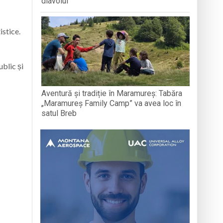
diavolul
istice.
ublic și
Aventură și tradiție în Maramureș: Tabăra
„Maramureș Family Camp” va avea loc în
satul Breb