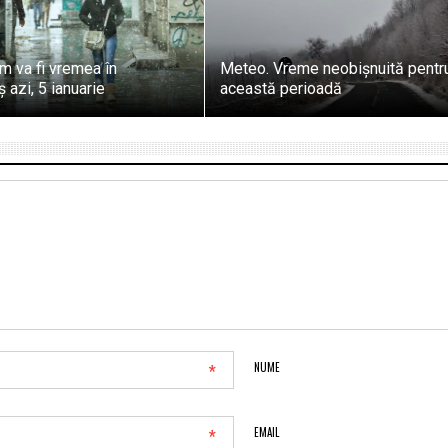
m va fi vremea în
Meteo. Vreme neobișnuită pentr
azi, 5 ianuarie
această perioadă
*
NUME
*
EMAIL