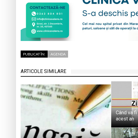
PUBLICAT ÎN:
AGENDA
ARTICOLE SIMILARE
Când va fi
acest an