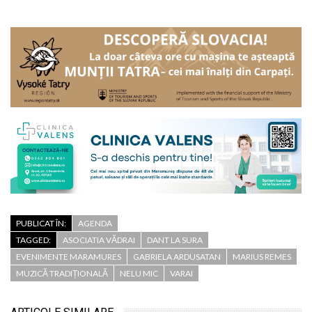
PUBLICAT ÎN:
AGENDA
TAGGED:
ASOCIATIA VĂDRAI
DANT LA SURA
EVENIMENTE MARAMURES
GABRIELA ARDUSATAN
MARIUS REMES
MUZICĂ TRADIȚIONALĂ
NELU MIC
VARAI