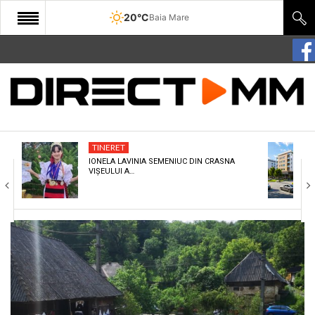
20°C
Baia Mare
START
COMUNITATE
EDITORIAL
TINERET
CULTURA
IONELA LAVINIA SEMENIUC DIN CRASNA
VIȘEULUI A…
ECONOMIE
SANATATE
SPORT
SPECIAL
POLITIC