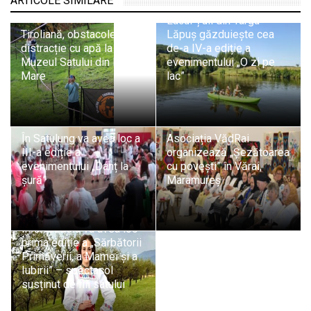
ARTICOLE SIMILARE
Lacul Țuli din Târgu
Tiroliană, obstacole și
Lăpuș găzduiește cea
distracție cu apă la
de-a IV-a ediție a
Muzeul Satului din Baia
evenimentului „O zi pe
Mare
lac”
În Satulung va avea loc a
Asociația VădRai
III-a ediție a
organizează „Șezătoarea
evenimentului „Danț la
cu povești” în Vărai,
șură”
Maramureș
În Chiuzbaia va avea loc
prima ediție a „Sărbătorii
Primăverii, a Mamei și a
Iubirii” – spectacol
susținut de fiii satului