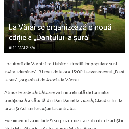
LIFE
La Vărai se organizează o nouă
ediție a „Danțului la șură”
11 MAI 2026
Locuitorii din Vărai și toți iubitorii tradițiilor populare sunt
invitați duminică, 31 mai, de la ora 15:00, la evenimentul „Danț
la șură”, organizat de Asociația Vădrai.
Atmosfera de sărbătoare va fi întreținută de formația
tradițională alcătuită din Dan Daniel la vioară, Claudiu Trif la
braci și Adrian Iercoșan la contrabas.
Evenimentul va include și surprize muzicale oferite de artiștii
Nelu Mic, Gabriela Ardusătan și Marius Remeș.