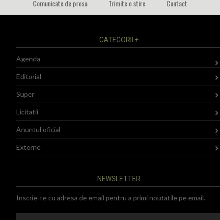
Comunicate de presa
Trimite o stire
Contact
CATEGORII +
Agenda
Editorial
Super
Licitatii
Anuntul oficial
Externe
NEWSLETTER
Inscrie-te cu adresa de email pentru a primi noutatile pe email.