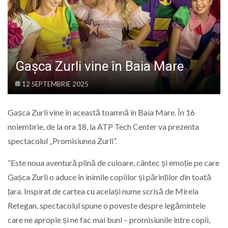
LIFE
Gașca Zurli vine în Baia Mare
12 SEPTEMBRIE 2025
Gașca Zurli vine în această toamnă în Baia Mare. În 16
noiembrie, de la ora 18, la ATP Tech Center va prezenta
spectacolul „Promisiunea Zurli”.
”Este noua aventură plină de culoare, cântec și emoție pe care
Gașca Zurli o aduce în inimile copiilor și părinților din toată
țara. Inspirat de cartea cu același nume scrisă de Mirela
Retegan, spectacolul spune o poveste despre legămintele
care ne apropie și ne fac mai buni – promisiunile între copii,