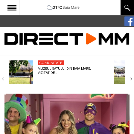
21°C
Baia Mare
START
COMUNITATE
EDITORIAL
COMUNITATE
CULTURA
MUZEUL SATULUI DIN BAIA MARE,
VIZITAT DE…
ECONOMIE
SANATATE
SPORT
SPECIAL
POLITIC