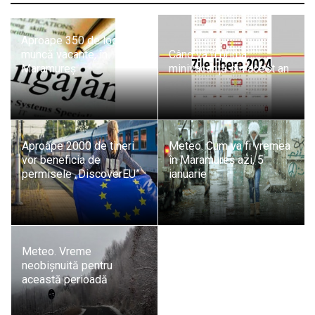
Aproape 350 de locuri de
muncă vacante, în
Când va fi prima
Maramureș
minivacanță din acest an
Aproape 2000 de tineri
Meteo. Cum va fi vremea
vor beneficia de
în Maramureș azi, 5
permisele „DiscoverEU”
ianuarie
Meteo. Vreme
neobișnuită pentru
această perioadă