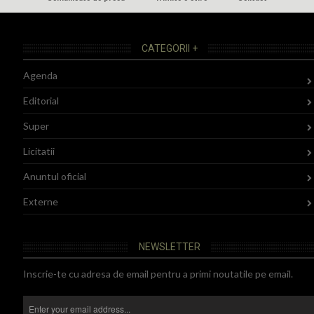
CATEGORII +
Agenda
Editorial
Super
Licitatii
Anuntul oficial
Externe
NEWSLETTER
Inscrie-te cu adresa de email pentru a primi noutatile pe email.