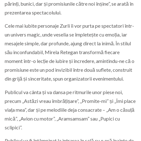
părinți, bunici, dar și promisiunile către noi înșine”, se arată în
prezentarea spectacolului.
Cele mai iubite personaje Zurli îi vor purta pe spectatori într-
un univers magic, unde veselia se împletește cu emoția, iar
mesajele simple, dar profunde, ajung direct la inimă. În stilul
său inconfundabil, Mirela Retegan transformă fiecare
moment într-o lecție de iubire și încredere, amintindu-ne că o
promisiune este un pod invizibil între două suflete, construit
din grijă și sinceritate, spun organizatorii evenimentului.
Publicul va cânta și va dansa pe ritmurile unor piese noi,
precum „Astăzi vreau îmbrățișare”, „Promite-mi” și „Îmi place
viața mea”, dar și pe melodiile deja consacrate – „Am o căsuță
mică”, „Avion cu motor”, „Aramsamsam” sau „Pupici cu
sclipici”.
Publicul va fi întâmpinat la intrarea în sală cu o oră înainte de