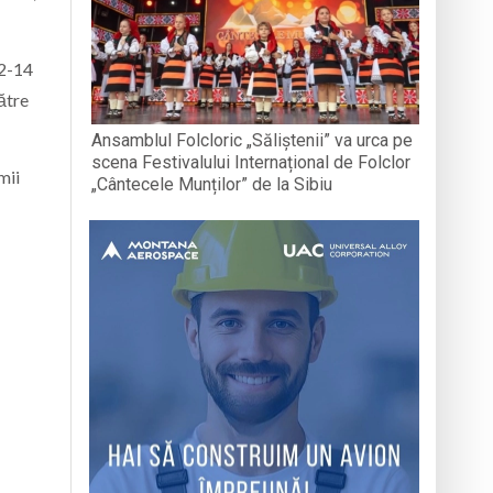
12-14
ătre
Ansamblul Folcloric „Săliștenii” va urca pe
scena Festivalului Internațional de Folclor
mii
„Cântecele Munților” de la Sibiu