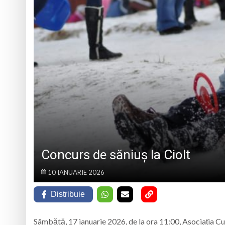
Caravana Cloud Reg
Trei seri despre gâ
Eveniment special 
„Zilele Moiseiului
Concurs de săniuș la Ciolt
10 IANUARIE 2026
Distribuie
Sâmbătă, 17 ianuarie 2026, de la ora 11:00, Asociația Cu