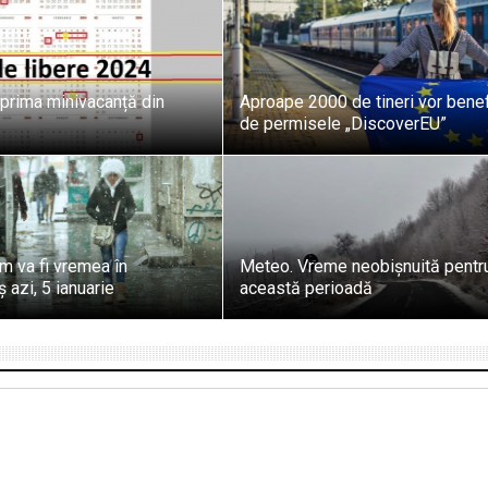
 prima minivacanță din
Aproape 2000 de tineri vor benef
de permisele „DiscoverEU”
m va fi vremea în
Meteo. Vreme neobișnuită pentr
azi, 5 ianuarie
această perioadă