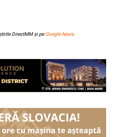
tirile DirectMM și pe
Google News
.