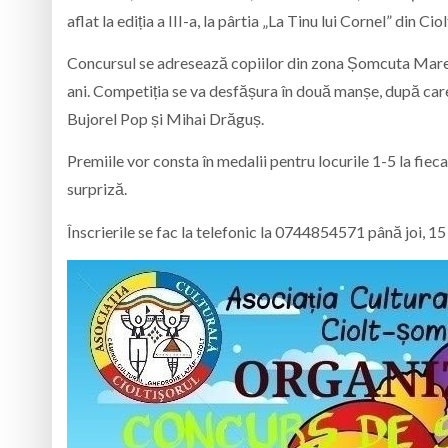
aflat la ediția a III-a, la pârtia „La Tinu lui Cornel” din Ciol
Concursul se adresează copiilor din zona Șomcuta Mare, ca
ani. Competiția se va desfășura în două manșe, după care s
Bujorel Pop și Mihai Drăguș.
Premiile vor consta în medalii pentru locurile 1-5 la fiec
surpriză.
Înscrierile se fac la telefonic la 0744854571 până joi, 15 