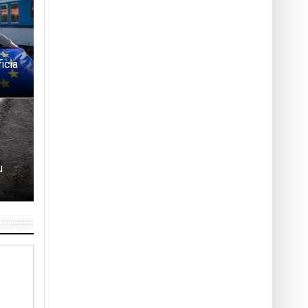
icia
u