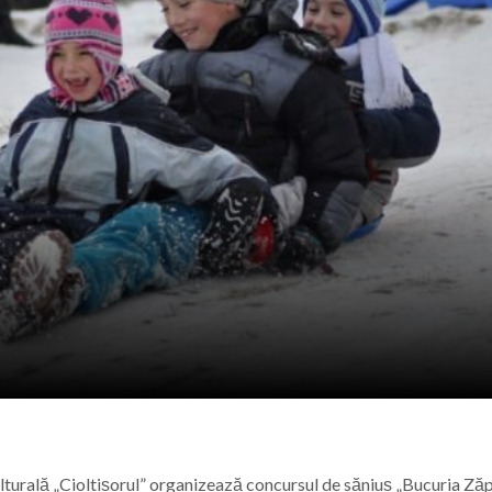
ional Nord-Vest în Baia Mare: Un pas spre digitalizarea a
ndire, emoții și sănătate, la Vișeu de Sus
la Baia Mare, la 570 de ani de la moartea lui Iancu de Hu
” se vor desfășura în perioada 14–16 august
lturală „Cioltișorul” organizează concursul de săniuș „Bucuria Zăpe