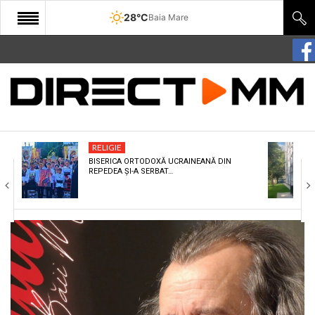
28°C
Baia Mare
START
COMUNITATE
EDITORIAL
RELIGIE
CULTURA
BISERICA ORTODOXĂ UCRAINEANĂ DIN
REPEDEA ȘI-A SERBAT…
ECONOMIE
SANATATE
SPORT
SPECIAL
POLITIC