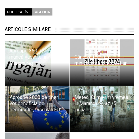
PUBLICAT ÎN:
AGENDA
ARTICOLE SIMILARE
Aproape 350 de locuri de
muncă vacante, în
Când va fi prima
Maramureș
minivacanță din acest an
Aproape 2000 de tineri
Meteo. Cum va fi vremea
vor beneficia de
în Maramureș azi, 5
permisele „DiscoverEU”
ianuarie