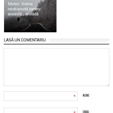
Meteo. Vreme
neobișnuită pentru
această perioadă
LASĂ UN COMENTARIU
*
NUME
EMAIL