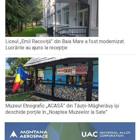
Liceul „Emil Racoviță” din Baia Mare a fost modernizat.
Lucrările au ajuns la recepție
Muzeul Etnografic „ACASĂ” din Tăuții-Măgherăuș își
deschide porțile în „Noaptea Muzeelor la Sate”