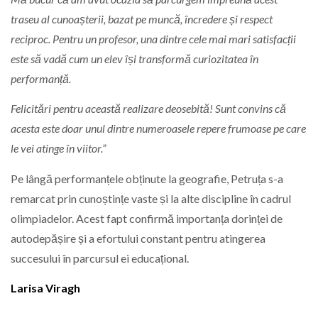
traseu al cunoașterii, bazat pe muncă, încredere și respect
reciproc. Pentru un profesor, una dintre cele mai mari satisfacții
este să vadă cum un elev își transformă curiozitatea în
performanță.
Felicitări pentru această realizare deosebită! Sunt convins că
acesta este doar unul dintre numeroasele repere frumoase pe care
le vei atinge în viitor.”
Pe lângă performanțele obținute la geografie, Petruța s-a
remarcat prin cunoștințe vaste și la alte discipline în cadrul
olimpiadelor. Acest fapt confirmă importanța dorinței de
autodepășire și a efortului constant pentru atingerea
succesului în parcursul ei educațional.
Larisa Viragh