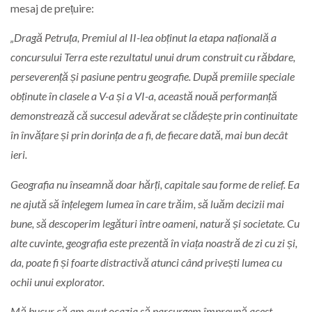
mesaj de prețuire:
„Dragă Petruța, Premiul al II-lea obținut la etapa națională a
concursului Terra este rezultatul unui drum construit cu răbdare,
perseverență și pasiune pentru geografie. După premiile speciale
obținute în clasele a V-a și a VI-a, această nouă performanță
demonstrează că succesul adevărat se clădește prin continuitate
în învățare și prin dorința de a fi, de fiecare dată, mai bun decât
ieri.
Geografia nu înseamnă doar hărți, capitale sau forme de relief. Ea
ne ajută să înțelegem lumea în care trăim, să luăm decizii mai
bune, să descoperim legături între oameni, natură și societate. Cu
alte cuvinte, geografia este prezentă în viața noastră de zi cu zi și,
da, poate fi și foarte distractivă atunci când privești lumea cu
ochii unui explorator.
Mă bucur că am avut ocazia să parcurgem împreună acest