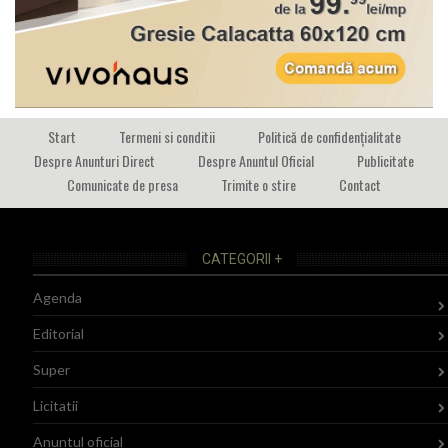
Start
Termeni si conditii
Politică de confidențialitate
Despre Anunturi Direct
Despre Anuntul Oficial
Publicitate
Comunicate de presa
Trimite o stire
Contact
CATEGORII +
Agenda
Editorial
Super
Licitatii
Anuntul oficial