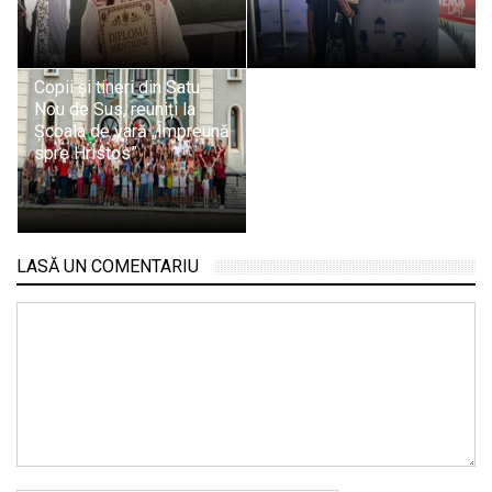
Copii și tineri din Satu
Nou de Sus, reuniți la
Școala de vară „Împreună
spre Hristos”
LASĂ UN COMENTARIU