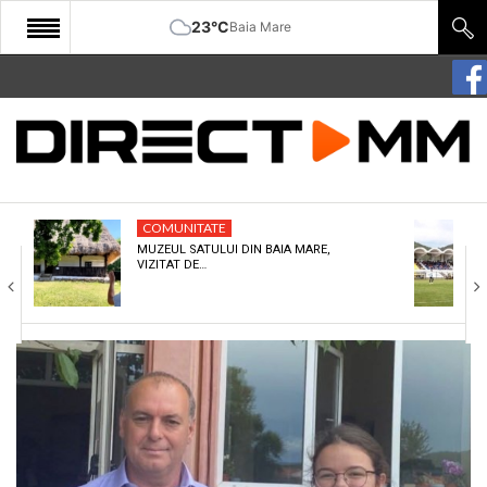
23°C
Baia Mare
START
COMUNITATE
EDITORIAL
COMUNITATE
CULTURA
MUZEUL SATULUI DIN BAIA MARE,
VIZITAT DE…
ECONOMIE
SANATATE
SPORT
SPECIAL
POLITIC