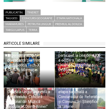
PUBLICAT ÎN:
TINERET
TAGGED:
CONCURS GEOGRAFIE
ETAPA NATIONALA
MARAMURES
PETRUTA UNGUR
PREMIUL AL DOILEA
TARGU LAPUS
TERRA
ARTICOLE SIMILARE
150 de copii și tineri din
Țara Lăpușului au
Experiențe inspiraționale
participat la cea de-a XX-
de vacanță pentru clubul
a ediție a Taberei
de robotică Tech-X din
Creștine „Dragoste și
Performanță pentru
Sighetu Marmației
Prietenie”
Liceul Tehnologic
„George Barițiu” Baia
Mare: Elevul David Poduț
a obținut 88,5 puncte la
Gabriela Ungur, laureată a
etapa națională a
Festivalului-Concurs
Concursului de Referate
Național de Muzică
și Comunicări Științifice
Populară „Doina Aninei”
la Istorie