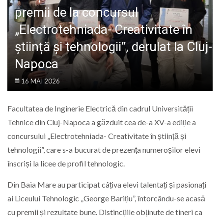
LIFE
premii de la concursul
„Electrotehniada- Creativitate în
știință și tehnologii”, derulat la Cluj-
Napoca
16 MAI 2026
Facultatea de Inginerie Electrică din cadrul Universității
Tehnice din Cluj-Napoca a găzduit cea de-a XV-a ediție a
concursului „Electrotehniada- Creativitate în știință și
tehnologii”, care s-a bucurat de prezența numeroșilor elevi
înscriși la licee de profil tehnologic.
Din Baia Mare au participat câțiva elevi talentați și pasionați
ai Liceului Tehnologic „George Barițiu”, întorcându-se acasă
cu premii și rezultate bune. Distincțiile obținute de tineri ca