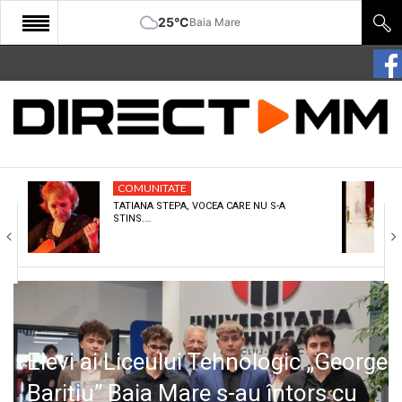
25°C
Baia Mare
START
COMUNITATE
EDITORIAL
COMUNITATE
CULTURA
TATIANA STEPA, VOCEA CARE NU S-A
STINS.…
ECONOMIE
SANATATE
SPORT
SPECIAL
Elevi ai Liceului Tehnologic „George
POLITIC
Barițiu” Baia Mare s-au întors cu