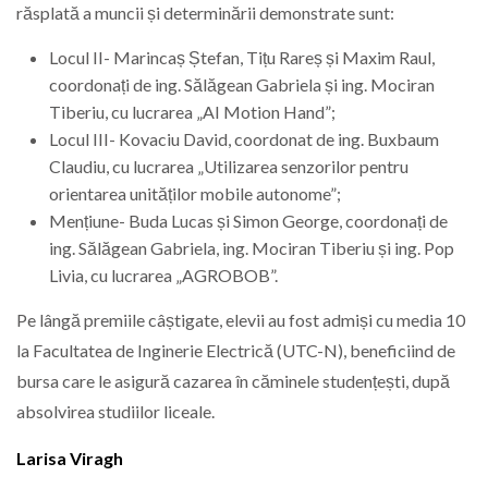
răsplată a muncii și determinării demonstrate sunt:
Locul II- Marincaș Ștefan, Tițu Rareș și Maxim Raul,
coordonați de ing. Sălăgean Gabriela și ing. Mociran
Tiberiu, cu lucrarea „AI Motion Hand”;
Locul III- Kovaciu David, coordonat de ing. Buxbaum
Claudiu, cu lucrarea „Utilizarea senzorilor pentru
orientarea unităților mobile autonome”;
Mențiune- Buda Lucas și Simon George, coordonați de
ing. Sălăgean Gabriela, ing. Mociran Tiberiu și ing. Pop
Livia, cu lucrarea „AGROBOB”.
Pe lângă premiile câștigate, elevii au fost admiși cu media 10
la Facultatea de Inginerie Electrică (UTC-N), beneficiind de
bursa care le asigură cazarea în căminele studențești, după
absolvirea studiilor liceale.
Larisa Viragh