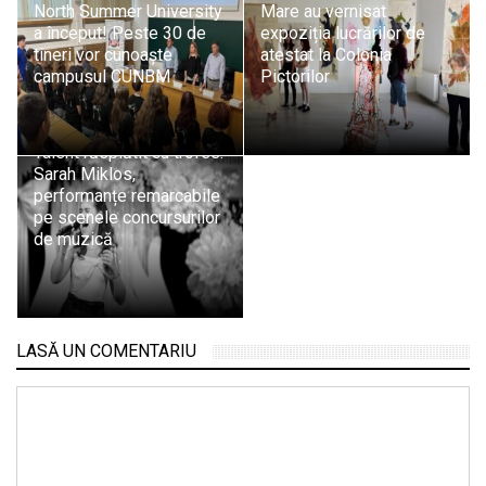
North Summer University
Mare au vernisat
a început! Peste 30 de
expoziția lucrărilor de
tineri vor cunoaște
atestat la Colonia
campusul CUNBM
Pictorilor
Talent răsplătit cu trofee:
Sarah Miklos,
performanțe remarcabile
pe scenele concursurilor
de muzică
LASĂ UN COMENTARIU