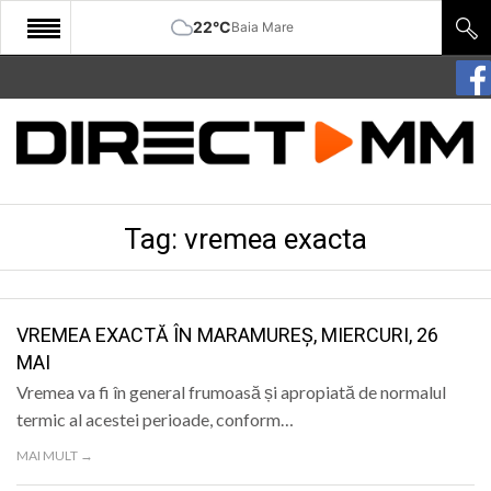
22°C
Baia Mare
START
COMUNITATE
EDITORIAL
Tag:
vremea exacta
CULTURA
ECONOMIE
SANATATE
VREMEA EXACTĂ ÎN MARAMUREȘ, MIERCURI, 26
MAI
SPORT
Vremea va fi în general frumoasă și apropiată de normalul
SPECIAL
termic al acestei perioade, conform…
MAI MULT →
POLITIC