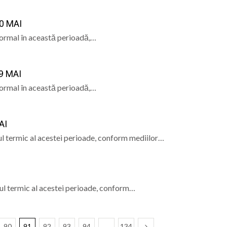
0 MAI
normal în această perioadă,…
9 MAI
normal în această perioadă,…
AI
l termic al acestei perioade, conform mediilor…
ul termic al acestei perioade, conform…
90
91
92
93
94
…
134