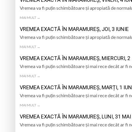
SOFRONIE PERȚA
Vremea va fi puțin schimbătoare și apropiată de normalu
Gravimetrul – proz
MAI MULT →
Unde liturghisesc i
VREMEA EXACTĂ ÎN MARAMUREȘ, JOI, 3 IUNIE
În fiecare seară, l
Vremea va fi puțin schimbătoare și apropiată de normalu
MAI MULT →
Va avea loc prima e
VREMEA EXACTĂ ÎN MARAMUREȘ, MIERCURI, 2 
Vremea va fi puțin schimbătoare și mai rece decât ar fi 
MAI MULT →
VREMEA EXACTĂ ÎN MARAMUREȘ, MARȚI, 1 IUN
Vremea va fi puțin schimbătoare și mai rece decât ar fi 
MAI MULT →
VREMEA EXACTĂ ÎN MARAMUREȘ, LUNI, 31 MAI
Vremea va fi puțin schimbătoare și mai rece decât ar fi 