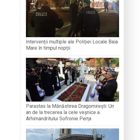
CLUJ-NA
a de lemn din Muzeul Satului
Intervenții multiple ale Poliției Locale Baia
Mare în timpul nopții
Parastas la Mănăstirea Dragomirești: Un
an de la trecerea la cele veșnice a
Arhimandritului Sofronie Perța