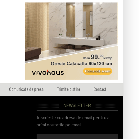
Comunicate de presa
Trimite o stire
Contact
NEWSLETTER
Inscrie-te cu adresa de email pentru a
primi noutatile pe email.