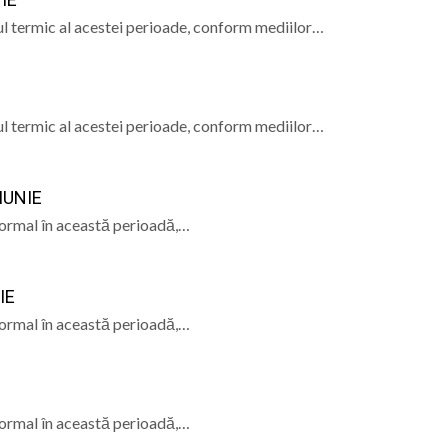
MOMENTE ARTISTICE
l termic al acestei perioade, conform mediilor…
ă de Marian Ilea (XXV)
erarhii în această duminică
a ceas de rugăciune: Paraclisul Maicii Domnului la biseric
l termic al acestei perioade, conform mediilor…
diție a Festivalului Toamnei la Ungureni
IUNIE
normal în această perioadă,…
IE
normal în această perioadă,…
normal în această perioadă,…