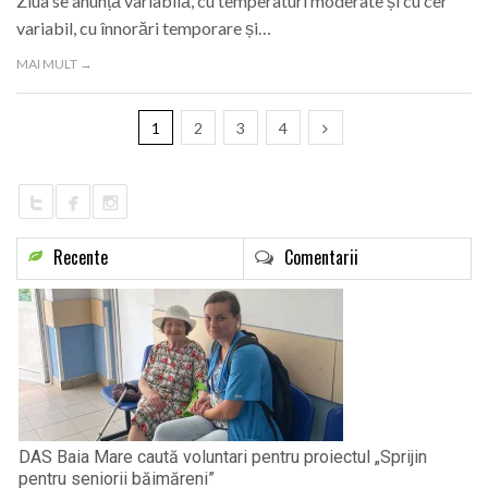
Ziua se anunță variabilă, cu temperaturi moderate și cu cer
variabil, cu înnorări temporare și…
MAI MULT →
1
2
3
4
Recente
Comentarii
DAS Baia Mare caută voluntari pentru proiectul „Sprijin
pentru seniorii băimăreni”