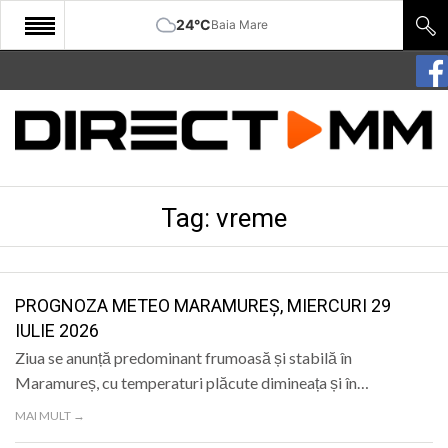
24°C
Baia Mare
START
COMUNITATE
EDITORIAL
Tag:
vreme
CULTURA
ECONOMIE
SANATATE
PROGNOZA METEO MARAMUREȘ, MIERCURI 29
IULIE 2026
SPORT
Ziua se anunță predominant frumoasă și stabilă în
SPECIAL
Maramureș, cu temperaturi plăcute dimineața și în…
MAI MULT →
POLITIC