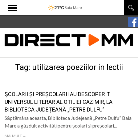
21°C
Baia Mare
START
COMUNITATE
EDITORIAL
Tag:
utilizarea poeziilor in lectii
CULTURA
ECONOMIE
SANATATE
ȘCOLARII ȘI PREȘCOLARII AU DESCOPERIT
UNIVERSUL LITERAR AL OTILIEI CAZIMIR, LA
SPORT
BIBLIOTECA JUDEȚEANĂ „PETRE DULFU”
SPECIAL
Săptămâna aceasta, Biblioteca Județeană „Petre Dulfu” Baia
Mare a găzduit activități pentru școlari și preșcolari,…
POLITIC
MAI MULT →