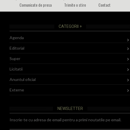
Comunicate de presa
Trimite o stire
Contact
CATEGORII +
Agenda
Editorial
Super
Licitatii
Anuntul oficial
Externe
NEWSLETTER
Inscrie-te cu adresa de email pentru a primi noutatile pe email.