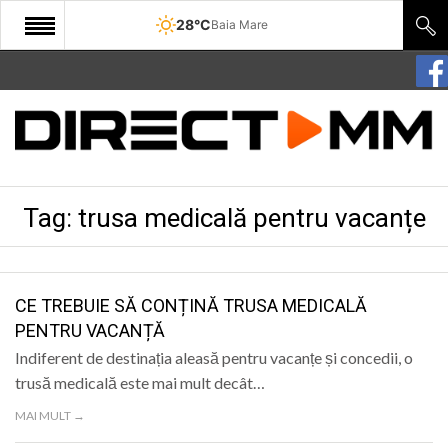
28°C
Baia Mare
START
COMUNITATE
EDITORIAL
Tag:
trusa medicală pentru vacanțe
CULTURA
ECONOMIE
SANATATE
CE TREBUIE SĂ CONȚINĂ TRUSA MEDICALĂ
PENTRU VACANȚĂ
SPORT
Indiferent de destinația aleasă pentru vacanțe și concedii, o
SPECIAL
trusă medicală este mai mult decât…
MAI MULT →
POLITIC