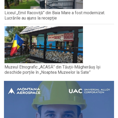
Liceul „Emil Racoviță” din Baia Mare a fost modernizat.
Lucrările au ajuns la recepție
Muzeul Etnografic „ACASĂ” din Tăuții-Măgherăuș își
deschide porțile în „Noaptea Muzeelor la Sate”