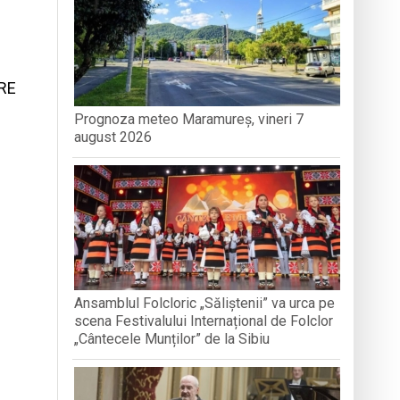
nedoara
RE
Prognoza meteo Maramureș, vineri 7
august 2026
a clubului de carte „Legături Literare”
Ansamblul Folcloric „Săliștenii” va urca pe
scena Festivalului Internațional de Folclor
„Cântecele Munților” de la Sibiu