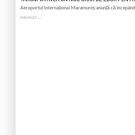
Aeroportul Internațional Maramureș anunță că începân
MAI MULT →