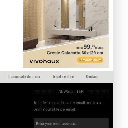
Comunicate de presa
Trimite o stire
Contact
NEWSLETTER
Inscrie-te cu adresa de email pentru a
primi noutatile pe email.