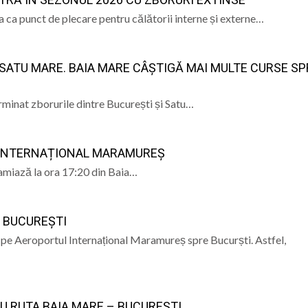
 ca punct de plecare pentru călătorii interne și externe…
ndire, emoții și sănătate, la Vișeu de Sus
la Baia Mare, la 570 de ani de la moartea lui Iancu de Hu
SATU MARE. BAIA MARE CÂȘTIGĂ MAI MULTE CURSE SP
” se vor desfășura în perioada 14–16 august
inat zborurile dintre București și Satu…
lă „Laurențiu Ulici” din Sighet găzduiește o nouă întâlnire 
L INTERNAȚIONAL MARAMUREȘ
miază la ora 17:20 din Baia…
I BUCUREȘTI
pe Aeroportul Internațional Maramureș spre Bucurști. Astfel,
U RUTA BAIA MARE – BUCUREȘTI