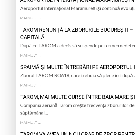
Aeroportul Internațional Maramureș își continuă evoluția
Trei seri despre gâ
MAI MULT →
Eveniment special 
TAROM RENUNȚĂ LA ZBORURILE BUCUREȘTI – 
CAPITALĂ
„Zilele Moiseiului
După ce TAROM a decis să suspende pe termen nedeterm
Biblioteca Municipa
MAI MULT →
SPAIMĂ ȘI MULTE ÎNTREBĂRI PE AEROPORTU
Zborul TAROM RO618, care trebuia să plece ieri după a
MAI MULT →
TAROM, MAI MULTE CURSE ÎNTRE BAIA MARE Ș
Compania aeriană Tarom crește frecvența zborurilor de 
săptămânal…
MAI MULT →
TAROM VA AVEA UN NOU ORAR DE ZBOR PENTR