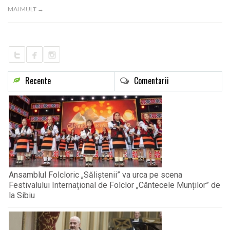
LIFE
MAI MULT →
Recente
Comentarii
Ansamblul Folcloric „Săliștenii” va urca pe scena
Festivalului Internațional de Folclor „Cântecele Munților” de
la Sibiu