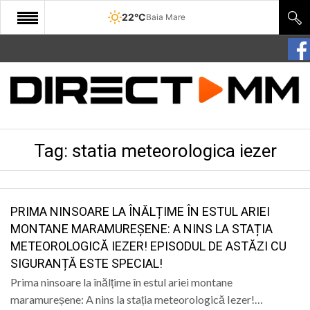
22°C
Baia Mare
START
COMUNITATE
EDITORIAL
Tag:
statia meteorologica iezer
CULTURA
ECONOMIE
SANATATE
PRIMA NINSOARE LA ÎNĂLȚIME ÎN ESTUL ARIEI
MONTANE MARAMUREȘENE: A NINS LA STAȚIA
SPORT
METEOROLOGICĂ IEZER! EPISODUL DE ASTĂZI CU
SIGURANȚĂ ESTE SPECIAL!
SPECIAL
Prima ninsoare la înălțime în estul ariei montane
POLITIC
maramureșene: A nins la stația meteorologică Iezer!…