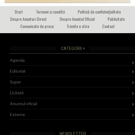
Start
Termeni si conditii
Politică de confidențialitate
Despre Anunturi Direct
Despre Anuntul Oficial
Publicitate
Comunicate de presa
Trimite o stire
Contact
CATEGORII +
Agenda
Editorial
Super
Licitatii
Anuntul oficial
Externe
NEWSLETTER