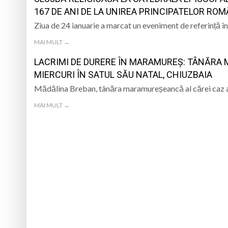
167 DE ANI DE LA UNIREA PRINCIPATELOR RO
Ziua de 24 ianuarie a marcat un eveniment de referință î
MAI MULT →
LACRIMI DE DURERE ÎN MARAMUREȘ: TÂNĂRA 
MIERCURI ÎN SATUL SĂU NATAL, CHIUZBAIA
Mădălina Breban, tânăra maramureșeancă al cărei caz a
MAI MULT →