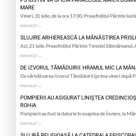
MARE
Ce facem în weeken
Vineri, 31 iulie, de la ora 17:00, Preasfințitul Părinte I
„Sprijin pentru sen
MAI MULT →
SLUJIRE ARHIEREASCĂ LA MĂNĂSTIREA PRIS
Ana Ignat de la Ri
Azi, 21 iulie, Preasfințitul Părinte Timotei Sătmăreanu
Cod roșu la Borșa. 
MAI MULT →
DE IZVORUL TĂMĂDUIRII: HRAMUL MIC LA MĂ
De sărbătoarea Izvorul Tămăduirii (prima vineri după P
MAI MULT →
POMPIERII AU ASIGURAT LINIȘTEA CREDINCIOȘ
ROHIA
Pompierii au fost la datorie în noaptea de Înviere, la Mă
MAI MULT →
SLUJBĂ RELIGIOASĂ LA CATEDRALA EPISCOPALĂ