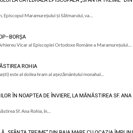
LA MUZEUL JUDE
ARHEOLOGIE M
d? Șase ateliere creative îi așteaptă pe băimăreni la Mu
ustin, Episcopul Maramureșului și Sătmarului, va…
iorii băimăreni”: Proiect dedicat îngrijirii persoanelor vâr
LOP–BORȘA
vulus Dance Baia Mare, bursieră la Sibiu Ballet Intensive
l, Arhiereu Vicar al Episcopiei Ortodoxe Române a Maramureșului…
Revin ploile torențiale
NĂSTIREA ROHIA
aști) este al doilea hram al așezământului monahal…
ILOR ÎN NOAPTEA DE ÎNVIERE, LA MĂNĂSTIREA SF. ANA
năstirea Sf. Ana Rohia, în…
 „SFÂNTA TREIME” DIN BAIA MARE CU OCAZIA ÎMPLINIR