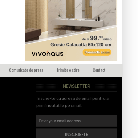
Comunicate de presa
Trimite o stire
Contact
NEWSLETTER
Inscrie-te cu adresa de email pentru a
primi noutatile pe email.