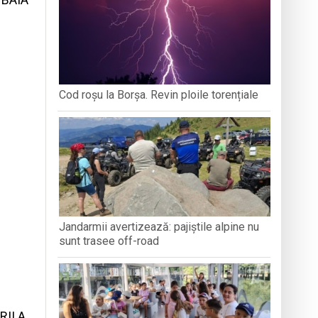
ȚEAN DE ISTORIE ȘI
DEZVOLTĂ ANXIETATE, IAR CEALALTĂ
PERSPECT
ARAMUREȘ
MERGE MAI DEPARTE?
zeul Satului
stnice vulnerabile din Baia Mare
 Summer Training 2026
Cod roșu la Borșa. Revin ploile torențiale
Jandarmii avertizează: pajiștile alpine nu
sunt trasee off-road
II A