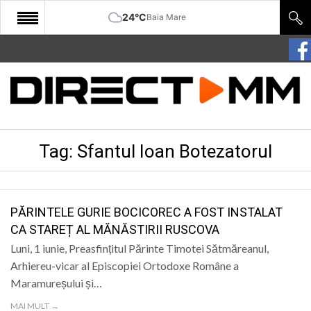
24°C
Baia Mare
START
COMUNITATE
EDITORIAL
Tag:
Sfantul Ioan Botezatorul
CULTURA
ECONOMIE
SANATATE
PĂRINTELE GURIE BOCICOREC A FOST INSTALAT
CA STAREȚ AL MĂNĂSTIRII RUSCOVA
SPORT
Luni, 1 iunie, Preasfințitul Părinte Timotei Sătmăreanul,
SPECIAL
Arhiereu-vicar al Episcopiei Ortodoxe Române a
Maramureșului și…
POLITIC
MAI MULT →