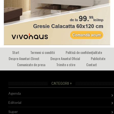
Start
Termeni si conditii
Politică de confidențialitate
Despre Anunturi Direct
Despre Anuntul Oficial
Publicitate
Comunicate de presa
Trimite o stire
Contact
CATEGORII +
Agenda
Editorial
Super