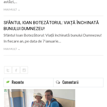
astăzi,…
MAI MULT →
SFÂNTUL IOAN BOTEZĂTORUL: VIAȚĂ ÎNCHINATĂ
BUNULUI DUMNEZEU!
Sfântul Ioan Botezătorul: Viață închinată bunului Dumnezeu!
In fiecare an, pe data de 7 ianuarie…
MAI MULT →
Recente
Comentarii