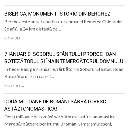
LIFE
BISERICA, MONUMENT ISTORIC DIN BERCHEZ
Berchez este un sat aparținător comunei Remetea Chioarului.
Se află la 24 km distanță de…
MAI MULT →
7 IANUARIE: SOBORUL SFÂNTULUI PROROC IOAN
BOTEZĂTORUL ȘI ÎNAINTEMERGĂTORUL DOMNULUI
În fiecare an, pe 7 ianuarie, sărbătorim Soborul Sfântului Ioan
Botezătorul, zi în care îl…
MAI MULT →
DOUĂ MILIOANE DE ROMÂNI SĂRBĂTORESC
ASTĂZI ONOMASTICA!
Două milioane de români sărbătoresc astăzi onomastica!
Mare sărbătoare pentru mulți români și maramureșeni,