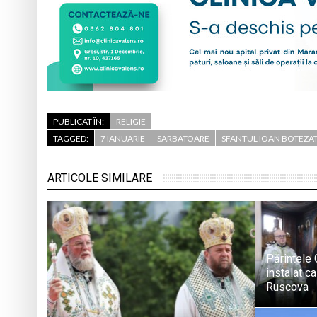
PUBLICAT ÎN:
RELIGIE
TAGGED:
7 IANUARIE
SARBATOARE
SFANTUL IOAN BOTEZA
ARTICOLE SIMILARE
Părintele 
instalat ca
Ruscova