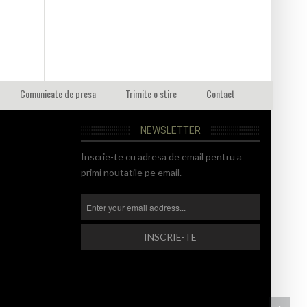
Comunicate de presa
Trimite o stire
Contact
NEWSLETTER
Inscrie-te cu adresa de email pentru a
primi noutatile pe email.