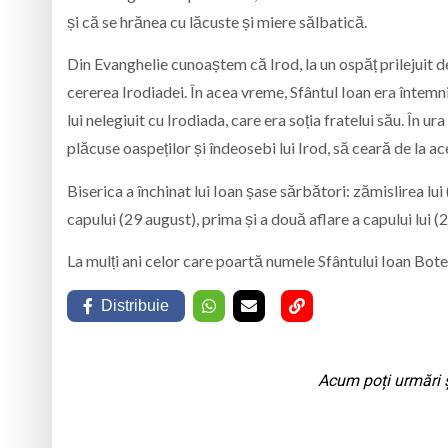
și că se hrănea cu lăcuste și miere sălbatică.
Din Evanghelie cunoaștem că Irod, la un ospăț prilejuit de
cererea Irodiadei. În acea vreme, Sfântul Ioan era întemniț
lui nelegiuit cu Irodiada, care era soția fratelui său. În u
plăcuse oaspeților și îndeosebi lui Irod, să ceară de la a
Biserica a închinat lui Ioan șase sărbători: zămislirea lui
capului (29 august), prima și a două aflare a capului lui (2
La mulți ani celor care poartă numele Sfântului Ioan Bot
Distribuie
Acum poți urmări ș