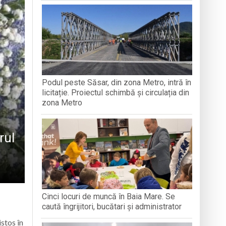
CREDINȚA”
aripioare
Podul peste Săsar, din zona Metro, intră în
e Folclor „Cântecele Munților” de la Sibiu
licitație. Proiectul schimbă și circulația din
zona Metro
rul
Cinci locuri de muncă în Baia Mare. Se
caută îngrijitori, bucătari și administrator
istos în