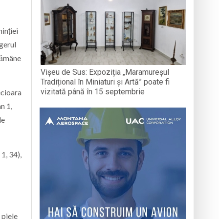
inției
ngerul
 rămâne
Vișeu de Sus: Expoziția „Maramureșul
Tradițional în Miniaturi și Artă” poate fi
vizitată până în 15 septembrie
ecioara
n 1,
le
1, 34),
 piele