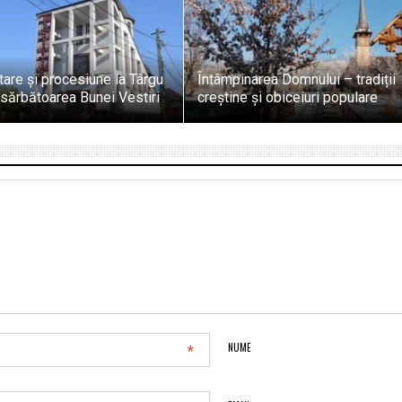
are și procesiune la Târgu
Întâmpinarea Domnului – tradiții
sărbătoarea Bunei Vestiri
creștine și obiceiuri populare
*
NUME