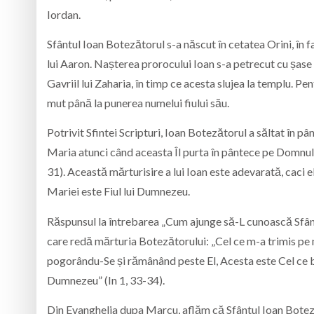
Iordan.
Sfântul Ioan Botezătorul s-a născut în cetatea Orini, în 
lui Aaron. Nașterea prorocului Ioan s-a petrecut cu șase lu
Gavriil lui Zaharia, în timp ce acesta slujea la templu. P
mut până la punerea numelui fiului său.
Potrivit Sfintei Scripturi, Ioan Botezătorul a săltat în p
Maria atunci când aceasta Îl purta în pântece pe Domnul. 
31). Această mărturisire a lui Ioan este adevarată, caci 
Mariei este Fiul lui Dumnezeu.
Răspunsul la întrebarea „Cum ajunge să-L cunoască Sfântul
care redă mărturia Botezătorului: „Cel ce m-a trimis pe 
pogorându-Se și rămânând peste El, Acesta este Cel ce bo
Dumnezeu” (In 1, 33-34).
Din Evanghelia dupa Marcu, aflăm că Sfântul Ioan Botezăt