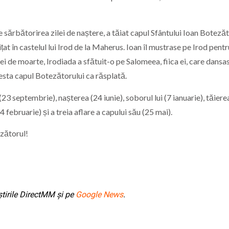
 sărbătorirea zilei de naștere, a tăiat capul Sfântului Ioan Botezăto
at în castelul lui Irod de la Maherus. Ioan îl mustrase pe Irod pentr
ra ei de moarte, Irodiada a sfătuit-o pe Salomeea, fiica ei, care dansas
cesta capul Botezătorului ca răsplată.
 (23 septembrie), nașterea (24 iunie), soborul lui (7 ianuarie), tăiere
4 februarie) și a treia aflare a capului său (25 mai).
ezătorul!
tirile DirectMM și pe
Google News
.