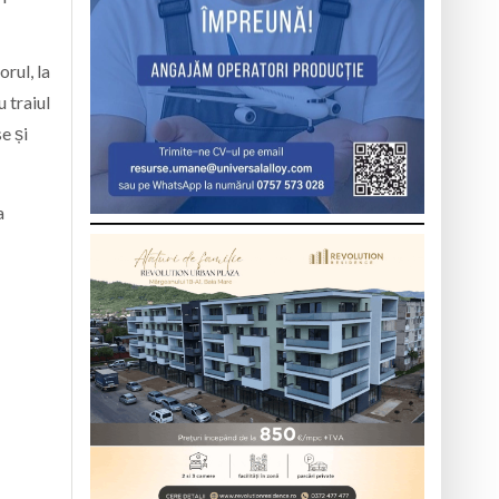
rul, la
u traiul
e și
a