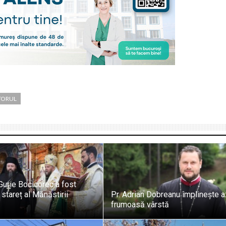
TORUL
Gurie Bocicorec a fost
 stareț al Mănăstirii
Pr. Adrian Dobreanu împlinește a
frumoasă vârstă