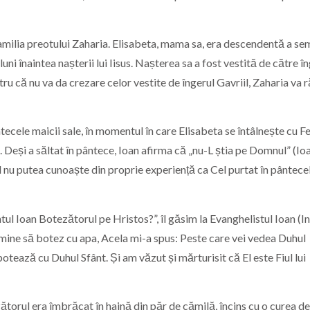
familia preotului Zaharia. Elisabeta, mama sa, era descendentă a sem
ni înaintea nașterii lui Iisus. Nașterea sa a fost vestită de către î
entru că nu va da crezare celor vestite de îngerul Gavriil, Zaharia va
ântecele maicii sale, în momentul în care Elisabeta se întâlnește cu F
Deși a săltat în pântece, Ioan afirma că „nu-L știa pe Domnul” (Ioa
el nu putea cunoaște din proprie experiență ca Cel purtat în pântece
 Ioan Botezătorul pe Hristos?”, îl găsim la Evanghelistul Ioan (In 
mine să botez cu apa, Acela mi-a spus: Peste care vei vedea Duhul
tează cu Duhul Sfânt. Și am văzut și mărturisit că El este Fiul lui
orul era îmbrăcat în haină din păr de cămilă, încins cu o curea de