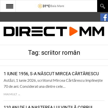
31°C
Baia Mare
START
COMUNITATE
EDITORIAL
Tag:
scriitor român
CULTURA
ECONOMIE
SANATATE
1 IUNIE 1956, S-A NĂSCUT MIRCEA CĂRTĂRESCU
Astăzi, 1 iunie 2026, scriitorul Mircea Cărtărescu împlinește
SPORT
70 de ani. Considerat una dintre cele…
SPECIAL
MAI MULT →
POLITIC
110 ANI DE LA NAȘTEREA LUI VINTILĂ CORBUL,