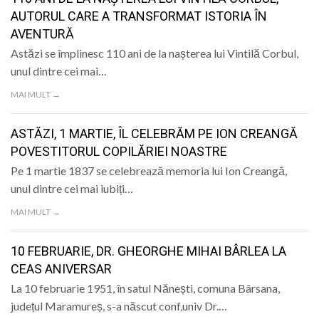
LIFE
AUTORUL CARE A TRANSFORMAT ISTORIA ÎN
AVENTURĂ
Astăzi se împlinesc 110 ani de la nașterea lui Vintilă Corbul,
unul dintre cei mai…
MAI MULT →
ASTĂZI, 1 MARTIE, ÎL CELEBRĂM PE ION CREANGĂ
POVESTITORUL COPILĂRIEI NOASTRE
Pe 1 martie 1837 se celebrează memoria lui Ion Creangă,
unul dintre cei mai iubiți…
MAI MULT →
10 FEBRUARIE, DR. GHEORGHE MIHAI BÂRLEA LA
CEAS ANIVERSAR
La 10 februarie 1951, în satul Nănești, comuna Bârsana,
județul Maramureș, s-a născut conf,univ Dr.…