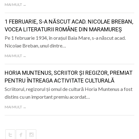
MAI MULT →
1 FEBRUARIE, S-A NĂSCUT ACAD. NICOLAE BREBAN,
VOCEA LITERATURII ROMÂNE DIN MARAMUREȘ
Pe 1 februarie 1934, în orașul Baia Mare, s-a născut acad.
Nicolae Breban, unul dintre…
MAI MULT →
HORIA MUNTENUS, SCRIITOR ȘI REGIZOR, PREMIAT
PENTRU ÎNTREAGA ACTIVITATE CULTURALĂ
Scriitorul, regizorul și omul de cultură Horia Muntenus a fost
distins cu un important premiu acordat…
MAI MULT →