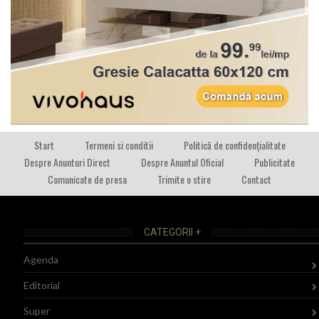
Start
Termeni si conditii
Politică de confidențialitate
Despre Anunturi Direct
Despre Anuntul Oficial
Publicitate
Comunicate de presa
Trimite o stire
Contact
CATEGORII +
Agenda
Editorial
Super