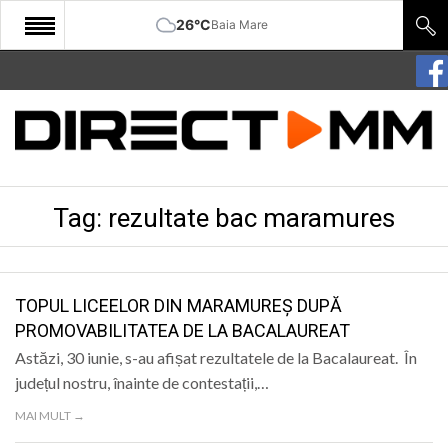
26°C
Baia Mare
START
COMUNITATE
EDITORIAL
Tag:
rezultate bac maramures
CULTURA
ECONOMIE
SANATATE
TOPUL LICEELOR DIN MARAMUREȘ DUPĂ
PROMOVABILITATEA DE LA BACALAUREAT
SPORT
Astăzi, 30 iunie, s-au afișat rezultatele de la Bacalaureat. În
SPECIAL
județul nostru, înainte de contestații,…
MAI MULT →
POLITIC