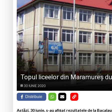
La Săliștea de Sus 
„Vacanță în tinda bi
Schimbarea la Față
Prognoza meteo Ma
Topul liceelor din Maramureș du
30 IUNIE 2020
Distribuie
Astăzi, 30 iunie, s-au afișat rezultatele de la Bacala