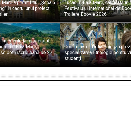
 Mare a primit titlul „Școală
Lucaciu” Baia Mare, calificată în f
ng” în cadrul unui proiect
Festivalului Internațional de Boo
lier
Trailere Boovie 2026
 înscrierile la masteratul
ism din Baia Mare;
Conf. univ. dr. Delia Suiogan prez
 se pot înscrie până pe 27
specializarea Etnologie pentru vii
studenți