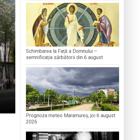
antă a Maramureșului
c la Sighetu Marmației
Schimbarea la Față a Domnului –
semnificația sărbătorii din 6 august
Prognoza meteo Maramureș, joi 6 august
2026