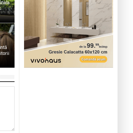
inala
k
intă
torii