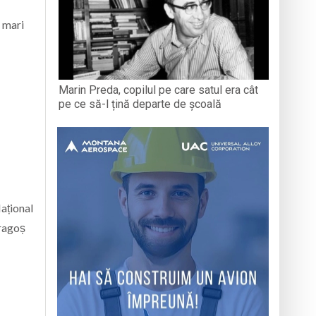
i mari
Marin Preda, copilul pe care satul era cât
pe ce să-l țină departe de școală
Național
Dragoș