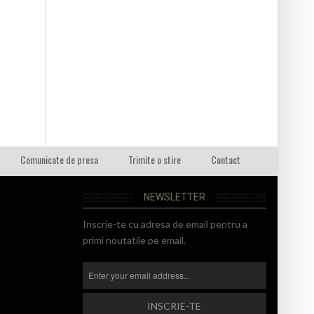
Comunicate de presa
Trimite o stire
Contact
NEWSLETTER
Inscrie-te cu adresa de email pentru a
primi noutatile pe email.