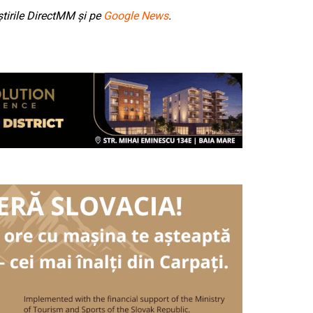
tirile DirectMM și pe
Google News
.