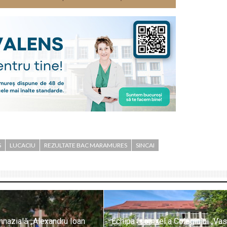
S
LUCACIU
REZULTATE BAC MARAMURES
SINCAI
mnazială „Alexandru Ioan
Echipa Isopixel a Colegiului „Vas