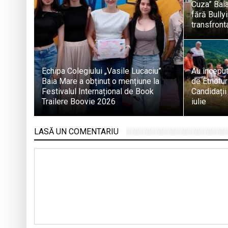
Cuza” Baia
fără Bullyi
transfronta
Echipa Colegiului „Vasile Lucaciu”
Au început
Baia Mare a obținut o mențiune la
de Etnotur
Festivalul Internațional de Book
Candidații
Trailere Boovie 2026
iulie
LASĂ UN COMENTARIU