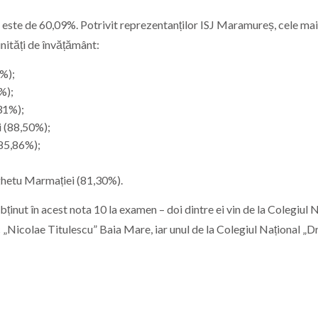
ea este de 60,09%. Potrivit reprezentanților ISJ Maramureș, cele ma
nități de învățământ:
3%);
%);
31%);
 (88,50%);
85,86%);
ghetu Marmației (81,30%).
bținut în acest nota 10 la examen – doi dintre ei vin de la Colegiul 
 „Nicolae Titulescu” Baia Mare, iar unul de la Colegiul Național „