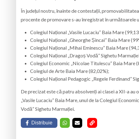
În județul nostru, înainte de contestații, promovabilitat
procente de promovare s-au înregistrat în următoarele u
Colegiul Național „Vasile Lucaciu” Baia Mare (99,1
Colegiul Național „Gheorghe Șincai” Baia Mare (99
Colegiul Național „Mihai Eminescu” Baia Mare (94,
Colegiul Național „Dragoș Vodă” Sighetu Marmației
Colegiul Economic „Nicolae Titulescu” Baia Mare (
Colegiul de Arte Baia Mare (82,02%);
Colegiul Național Pedagogic „Regele Ferdinand” Si
De precizat este că patru absolvenți ai clasei a XII-a au o
„Vasile Lucaciu” Baia Mare, unul de la Colegiul Economic
Vodă” Sighetu Marmației.
Distribuie