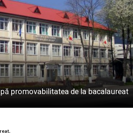
va fi dezvelit bustul lui Gavrilă Iuga, personalitate marc
sericii”: Ediția a IV-a a taberei de vară pentru copii are lo
 a Domnului – semnificația sărbătorii din 6 august
ramureș, joi 6 august 2026
pă promovabilitatea de la bacalaureat
ureat.