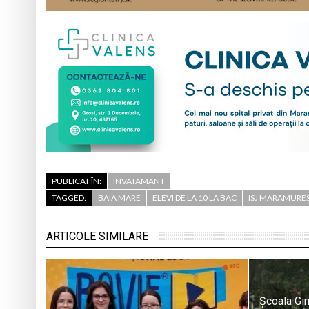
PUBLICAT ÎN:
INVATAMANT
TAGGED:
BAIA MARE
ELEVI DE LA 10 LA BAC
ISJ MARAMURE
ARTICOLE SIMILARE
Școala Gi