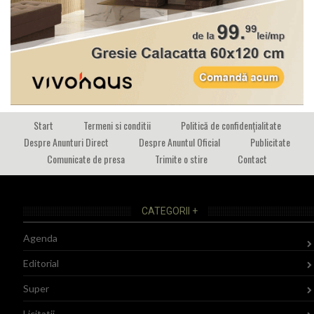
Start
Termeni si conditii
Politică de confidențialitate
Despre Anunturi Direct
Despre Anuntul Oficial
Publicitate
Comunicate de presa
Trimite o stire
Contact
CATEGORII +
Agenda
Editorial
Super
Licitatii