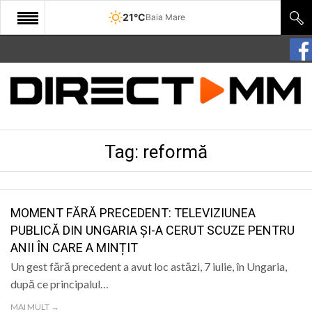
21°C
Baia Mare
START
COMUNITATE
EDITORIAL
Tag:
reformă
CULTURA
ECONOMIE
SANATATE
MOMENT FĂRĂ PRECEDENT: TELEVIZIUNEA
PUBLICĂ DIN UNGARIA ȘI-A CERUT SCUZE PENTRU
SPORT
ANII ÎN CARE A MINȚIT
SPECIAL
Un gest fără precedent a avut loc astăzi, 7 iulie, în Ungaria,
după ce principalul…
POLITIC
MAI MULT →