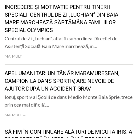
LIFE
ÎNCREDERE ȘI MOTIVAȚIE PENTRU TINERII
SPECIALI: CENTRUL DE ZI „LUCHIAN” DIN BAIA
MARE MARCHEAZĂ SĂPTĂMÂNA FAMILIILOR
SPECIAL OLYMPICS
Centrul de Zi „Luchian”, aflat în subordinea Direcției de
Asistență Socială Baia Mare marchează, în…
MAI MULT →
APEL UMANITAR: UN TÂNĂR MARAMUREȘEAN,
CAMPION LA DANS SPORTIV, ARE NEVOIE DE
AJUTOR DUPĂ UN ACCIDENT GRAV
Ionuț, sportiv al Școlii de dans Medio Monte Baia Sprie, trece
prin cea mai dificilă…
MAI MULT →
SĂ FIM ÎN CONTINUARE ALĂTURI DE MICUȚA IRIS: A