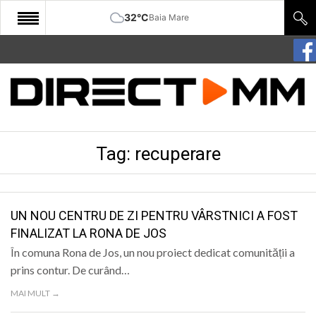
32°C
Baia Mare
START
COMUNITATE
EDITORIAL
Tag:
recuperare
CULTURA
ECONOMIE
SANATATE
UN NOU CENTRU DE ZI PENTRU VÂRSTNICI A FOST
FINALIZAT LA RONA DE JOS
SPORT
În comuna Rona de Jos, un nou proiect dedicat comunității a
SPECIAL
prins contur. De curând…
MAI MULT →
POLITIC