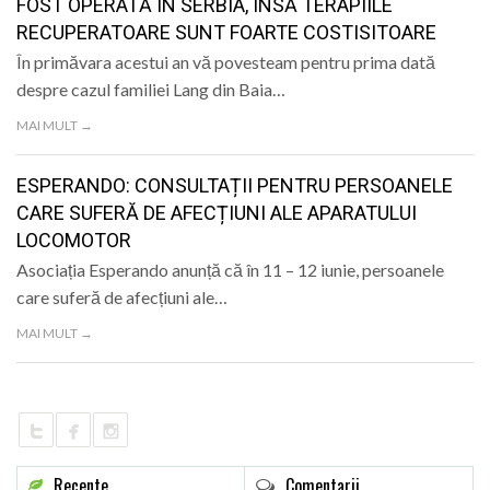
FOST OPERATĂ ÎN SERBIA, ÎNSĂ TERAPIILE
RECUPERATOARE SUNT FOARTE COSTISITOARE
În primăvara acestui an vă povesteam pentru prima dată
despre cazul familiei Lang din Baia…
MAI MULT →
ESPERANDO: CONSULTAȚII PENTRU PERSOANELE
CARE SUFERĂ DE AFECȚIUNI ALE APARATULUI
LOCOMOTOR
Asociația Esperando anunță că în 11 – 12 iunie, persoanele
care suferă de afecțiuni ale…
MAI MULT →
Recente
Comentarii