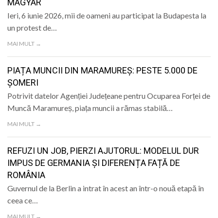
MAGYAR
Ieri, 6 iunie 2026, mii de oameni au participat la Budapesta la
un protest de…
MAI MULT →
PIAȚA MUNCII DIN MARAMUREȘ: PESTE 5.000 DE
ȘOMERI
Potrivit datelor Agenției Județeane pentru Ocuparea Forței de
Muncă Maramureș, piața muncii a rămas stabilă…
MAI MULT →
REFUZI UN JOB, PIERZI AJUTORUL: MODELUL DUR
IMPUS DE GERMANIA ȘI DIFERENȚA FAȚĂ DE
ROMÂNIA
Guvernul de la Berlin a intrat în acest an într-o nouă etapă în
ceea ce…
MAI MULT →