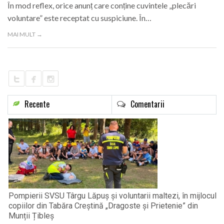
În mod reflex, orice anunț care conține cuvintele „plecări
voluntare” este receptat cu suspiciune. În…
MAI MULT →
Recente
Comentarii
Pompierii SVSU Târgu Lăpuș și voluntarii maltezi, în mijlocul
copiilor din Tabăra Creștină „Dragoste și Prietenie” din
Munții Țibleș