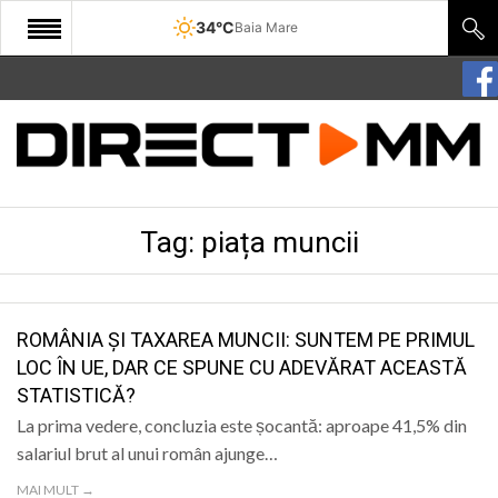
34°C
Baia Mare
START
COMUNITATE
EDITORIAL
Tag:
piața muncii
CULTURA
ECONOMIE
SANATATE
ROMÂNIA ȘI TAXAREA MUNCII: SUNTEM PE PRIMUL
LOC ÎN UE, DAR CE SPUNE CU ADEVĂRAT ACEASTĂ
SPORT
STATISTICĂ?
SPECIAL
La prima vedere, concluzia este șocantă: aproape 41,5% din
salariul brut al unui român ajunge…
POLITIC
MAI MULT →