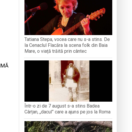
iment dedicat marelui voievod, la
ași stres, iar una dezvoltă anxietate,
opere orașul dintr-o perspectivă diferită
Tatiana Stepa, vocea care nu s-a stins. De
la Cenaclul Flacăra la scena folk din Baia
ați propriul talisman „prinzător de vise”
Mare, o viață trăită prin cântec
NIMĂ
Într-o zi de 7 august s-a stins Badea
Cârțan, „dacul” care a ajuns pe jos la Roma