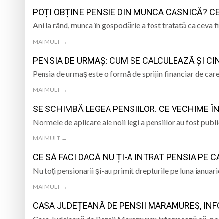
TRĂITĂ PRIN CÂNTEC
POȚI OBȚINE PENSIE DIN MUNCA CASNICĂ? CE 
„Iancu de Hunedoar
Ani la rând, munca în gospodărie a fost tratată ca ceva fi
Muzeul Județean d
Psiholog psihoterap
MAI MULT →
PENSIA DE URMAȘ: CUM SE CALCULEAZĂ ȘI CIN
iar cealaltă merge
Andreea-Mihaela Dun
Pensia de urmaș este o formă de sprijin financiar de car
Atelier de lucru man
MAI MULT →
SE SCHIMBĂ LEGEA PENSIILOR. CE VECHIME ÎN
Normele de aplicare ale noii legi a pensiilor au fost pub
MAI MULT →
CE SĂ FACI DACĂ NU ȚI-A INTRAT PENSIA PE C
Nu toți pensionarii și-au primit drepturile pe luna ianu
MAI MULT →
CASA JUDEȚEANĂ DE PENSII MARAMUREŞ, INF
Casa Județeană de Pensii Maramureș informează că, potri