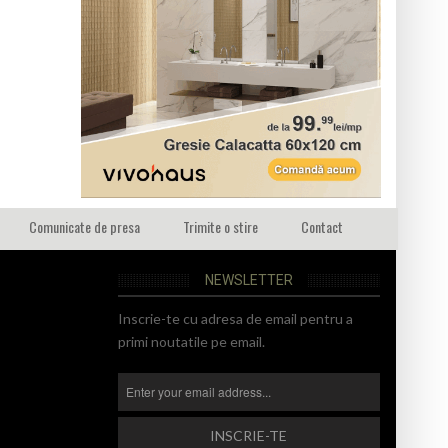
Comunicate de presa
Trimite o stire
Contact
NEWSLETTER
Inscrie-te cu adresa de email pentru a
primi noutatile pe email.