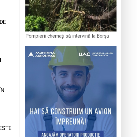
 DE
Pompierii chemați să intervină la Borșa
I
ÎN
 ESTE