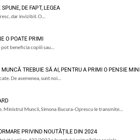
SPUNE, DE FAPT, LEGEA
a și Baia Mare: istorie, patrimoniu și memorie” – un even
resc, dar invizibil. O…
e Istorie și Arheologie Maramureș
eut Cecilia Ardusătan: De ce două persoane trec prin acel
E O POATE PRIMI
 mai departe?
ca, „ Profa de Geo”, îi invită astăzi pe sigheteni să desc
e pot beneficia copiii sau…
ual la Filiala „Traian” Baia Mare: Sunteți invitați să vă cre
 MUNCĂ TREBUIE SĂ AI, PENTRU A PRIMI O PENSIE MI
licate. De asemenea, sunt noi…
ARD
arie. Ministrul Muncii, Simona Bucura-Oprescu le transmite…
ORMARE PRIVIND NOUTĂȚILE DIN 2024
vit Legii nr. 422/2023 a bugetului asigurărilor sociale…