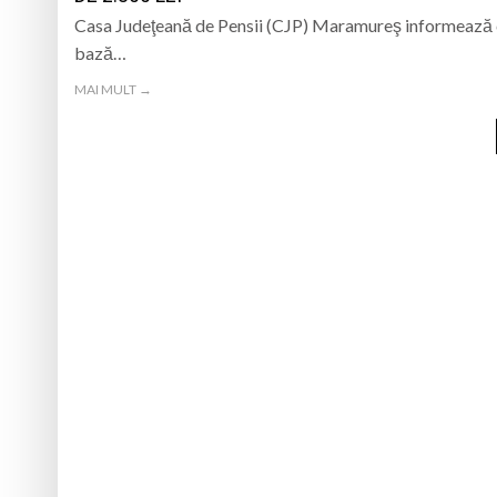
Casa Judeţeană de Pensii (CJP) Maramureş informează că 
bază…
MAI MULT →