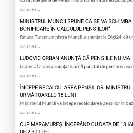
MAI MULT →
MINISTRUL MUNCII SPUNE CĂ SE VA SCHIMBA 
BONIFICARE ÎN CALCULUL PENSIILOR”
Raluca Turcan, ministra Muncii, a anunțat la Digi24, că
MAI MULT →
LUDOVIC ORBAN ANUNŢĂ CĂ PENSIILE NU MAI
Ludovic Orban a anunţat luni că punctul de pensie nu va 
MAI MULT →
ÎNCEPE RECALCULAREA PENSIILOR. MINISTRUL 
URMĂTOARELE 18 LUNI
Ministerul Muncii va începe recalcularea pensiilor în baz
MAI MULT →
CJP MARAMUREȘ: ÎNCEPÂND CU DATA DE 13 IA
DE 2.300 LEI